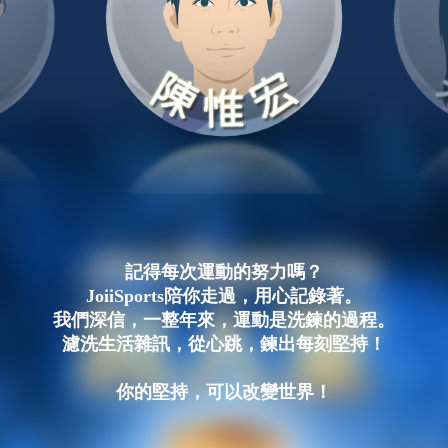
記得每次運動的努力嗎？
JoiiSports陪你走過，用心記錄著。
我們深信，一整年來，運動是洗鍊的過程。
濾洗生活雜訊，從心跳，鍊出每刻堅持！
你的堅持，可以改變世界！