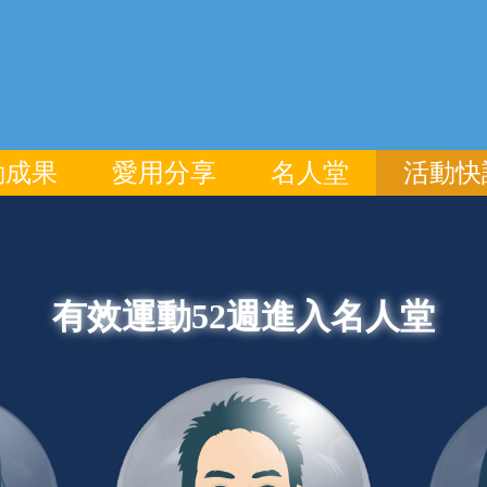
動成果
愛用分享
名人堂
活動快
有效運動52週進入名人堂