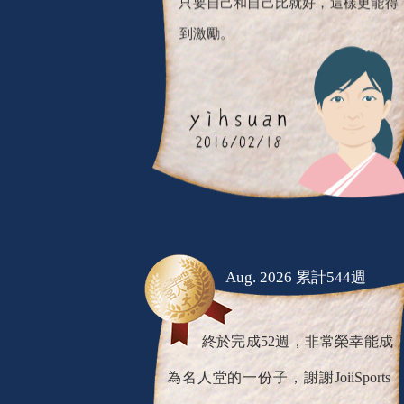
只要自己和自己比就好，這樣更能得
到激勵。
Aug. 2026 累計544週
終於完成52週，非常榮幸能成
為名人堂的一份子，謝謝JoiiSports
的全體工作人員，揪團趣對我這麼