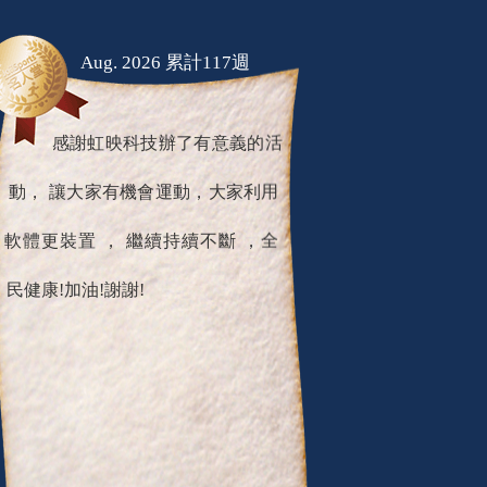
Aug. 2026 累計117週
感謝虹映科技辦了有意義的活
動， 讓大家有機會運動，大家利用
軟體更裝置 ， 繼續持續不斷 ，全
民健康!加油!謝謝!