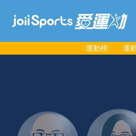
運動榜
運