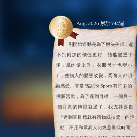
Aug. 2026 累計594週
剛開始運動是為了解決失眠，想
不到附加的價值更好：體脂體重下
降，肌肉量上升，衣服尺寸也變小
了，整個人的體態改變，周遭人都明
顯感受。非常感謝JoiiSports有許多的
揪團活動，為了達到目標，一個月一
個月真的轉眼就過了。我尤其喜歡
「達到某目標就有禮物或抽獎」的活
動，不用和眾高人比燃脂量或時間，