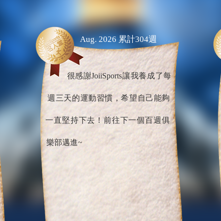
Aug. 2026 累計304週
很感謝JoiiSports讓我養成了每
週三天的運動習慣，希望自己能夠
一直堅持下去！前往下一個百週俱
樂部邁進~