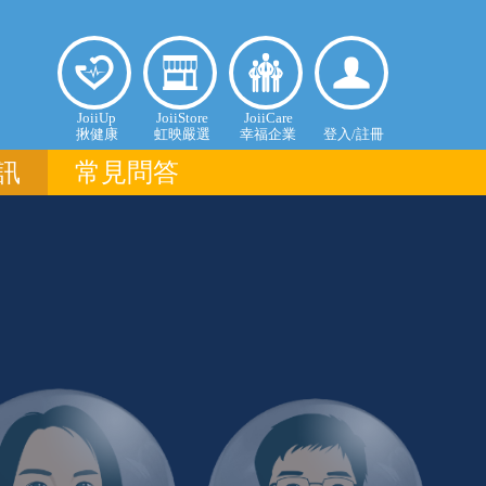
揪健康
虹映嚴
幸福企
登入個
JoiiUp
JoiiStore
JoiiCare
揪健康
虹映嚴選
幸福企業
登入/
註冊
選
業
人中心
訊
常見問答