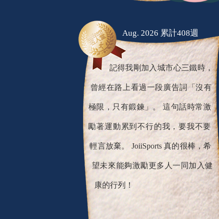
Aug. 2026 累計408週
記得我剛加入城市心三鐵時，
曾經在路上看過一段廣告詞「沒有
極限，只有鍛鍊」。 這句話時常激
勵著運動累到不行的我，要我不要
輕言放棄。 JoiiSports 真的很棒，希
望未來能夠激勵更多人一同加入健
康的行列！