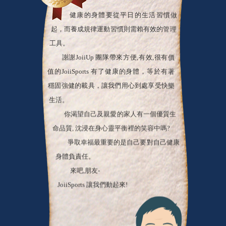
健康的身體要從平日的生活習慣做
起，而養成規律運動習慣則需賴有效的管理
工具。
謝謝JoiiUp 團隊帶來方便,有效,很有價
值的JoiiSports 有了健康的身體，等於有著
穩固強健的載具，讓我們用心到處享受快樂
生活。
你渴望自己及親愛的家人有一個優質生
命品質, 沈浸在身心靈平衡裡的笑容中嗎?
爭取幸福最重要的是自己要對自己健康
身體負責任。
來吧,朋友-
JoiiSports 讓我們動起來!