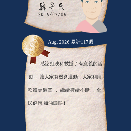
Aug. 2026 累計117週
感謝虹映科技辦了有意義的活
動， 讓大家有機會運動，大家利用
軟體更裝置 ， 繼續持續不斷 ，全
民健康!加油!謝謝!