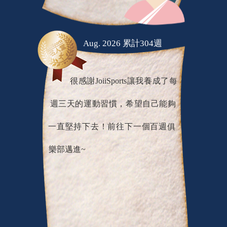
Aug. 2026 累計304週
很感謝JoiiSports讓我養成了每
週三天的運動習慣，希望自己能夠
一直堅持下去！前往下一個百週俱
樂部邁進~