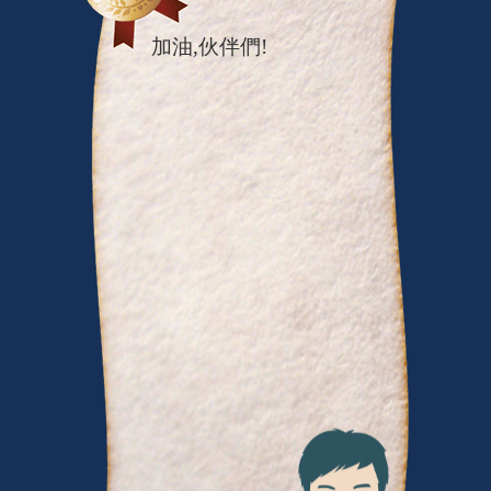
加油,伙伴們!