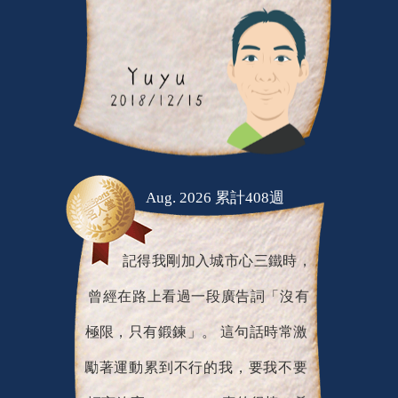
Aug. 2026 累計408週
記得我剛加入城市心三鐵時，
曾經在路上看過一段廣告詞「沒有
極限，只有鍛鍊」。 這句話時常激
勵著運動累到不行的我，要我不要
輕言放棄。 JoiiSports 真的很棒，希