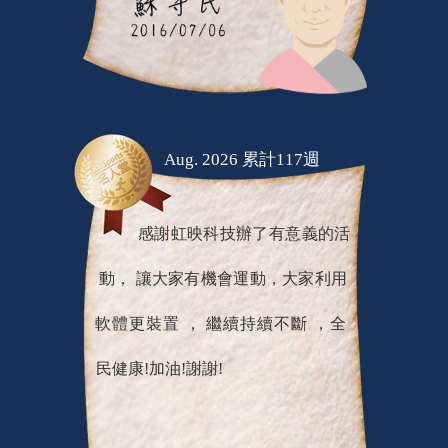
Aug. 2026 累計117週
感謝虹映科技辦了有意義的活
動， 讓大家有機會運動，大家利用
軟體更裝置 ， 繼續持續不斷 ，全
民健康!加油!謝謝!