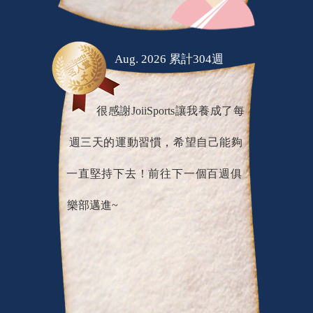
Aug. 2026 累計304週
很感謝JoiiSports讓我養成了每
週三天的運動習慣，希望自己能夠
一直堅持下去！前往下一個百週俱
樂部邁進~