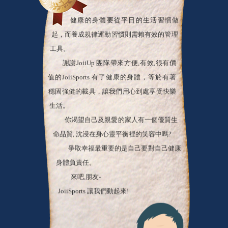
健康的身體要從平日的生活習慣做
起，而養成規律運動習慣則需賴有效的管理
工具。
謝謝JoiiUp 團隊帶來方便,有效,很有價
值的JoiiSports 有了健康的身體，等於有著
穩固強健的載具，讓我們用心到處享受快樂
生活。
你渴望自己及親愛的家人有一個優質生
命品質, 沈浸在身心靈平衡裡的笑容中嗎?
爭取幸福最重要的是自己要對自己健康
身體負責任。
來吧,朋友-
JoiiSports 讓我們動起來!