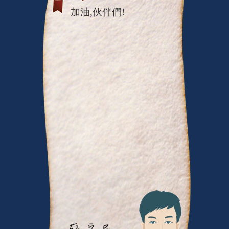
加油,伙伴們!