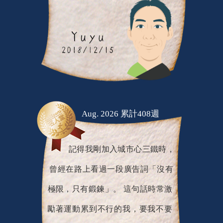
Aug. 2026 累計408週
記得我剛加入城市心三鐵時，
曾經在路上看過一段廣告詞「沒有
極限，只有鍛鍊」。 這句話時常激
勵著運動累到不行的我，要我不要
輕言放棄。 JoiiSports 真的很棒，希