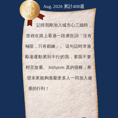
Aug. 2026 累計408週
記得我剛加入城市心三鐵時，
曾經在路上看過一段廣告詞「沒有
極限，只有鍛鍊」。 這句話時常激
勵著運動累到不行的我，要我不要
輕言放棄。 JoiiSports 真的很棒，希
望未來能夠激勵更多人一同加入健
康的行列！