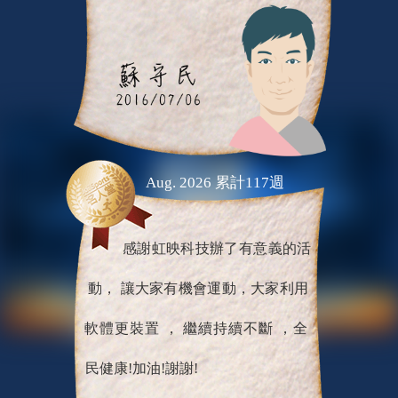
Aug. 2026 累計117週
感謝虹映科技辦了有意義的活
動， 讓大家有機會運動，大家利用
軟體更裝置 ， 繼續持續不斷 ，全
民健康!加油!謝謝!