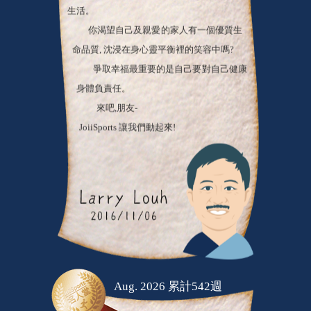
生活。
你渴望自己及親愛的家人有一個優質生
命品質, 沈浸在身心靈平衡裡的笑容中嗎?
爭取幸福最重要的是自己要對自己健康
身體負責任。
來吧,朋友-
JoiiSports 讓我們動起來!
Aug. 2026 累計542週