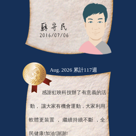
Aug. 2026 累計117週
感謝虹映科技辦了有意義的活
動， 讓大家有機會運動，大家利用
軟體更裝置 ， 繼續持續不斷 ，全
民健康!加油!謝謝!