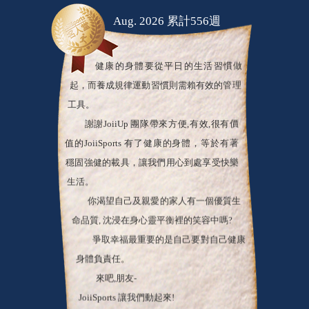
Aug. 2026 累計556週
健康的身體要從平日的生活習慣做
起，而養成規律運動習慣則需賴有效的管理
工具。
謝謝JoiiUp 團隊帶來方便,有效,很有價
值的JoiiSports 有了健康的身體，等於有著
穩固強健的載具，讓我們用心到處享受快樂
生活。
你渴望自己及親愛的家人有一個優質生
命品質, 沈浸在身心靈平衡裡的笑容中嗎?
爭取幸福最重要的是自己要對自己健康
身體負責任。
來吧,朋友-
JoiiSports 讓我們動起來!