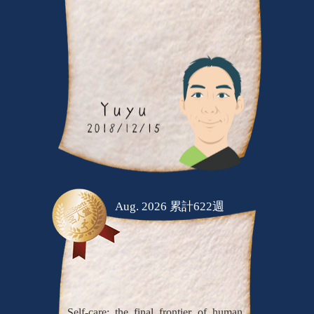
Aug. 2026 累計622週
Self-care: the final frontier of human