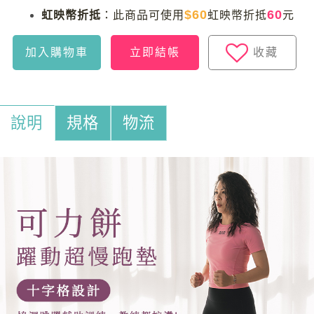
$60
60
虹映幣折抵
：
此商品可使用
虹映幣折抵
元
加入購物車
立即結帳
收藏
說明
規格
物流