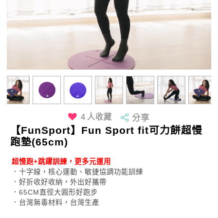
4
人收藏
分享
【FunSport】Fun Sport fit可力餅超慢
跑墊(65cm)
超慢跑+跳躍訓練，更多元運用
．十字線，核心運動、敏捷協調功能訓練
．好折收好收納，外出好攜帶
．65CM直徑大圓形好跑步
．台灣無毒材料，台灣生產