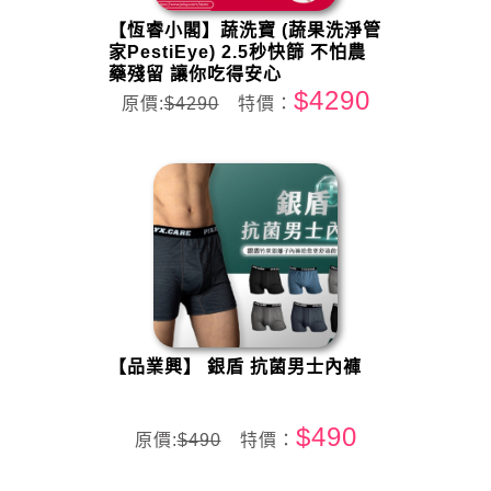
【恆睿小閣】蔬洗寶 (蔬果洗淨管
家PestiEye) 2.5秒快篩 不怕農
藥殘留 讓你吃得安心
$4290
原價:
$4290
特價：
【品業興】 銀盾 抗菌男士內褲
$490
原價:
$490
特價：