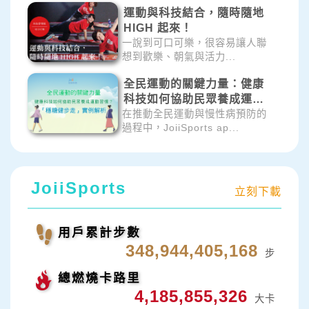
運動與科技結合，隨時隨地
HIGH 起來！
一說到可口可樂，很容易讓人聯
想到歡樂、朝氣與活力...
全民運動的關鍵力量：健康
科技如何協助民眾養成運動
習慣？「穩糖健步走」實例
在推動全民運動與慢性病預防的
過程中，JoiiSports ap...
解析
JoiiSports
立刻下載
用戶累計步數
348,944,405,182
步
總燃燒卡路里
4,185,855,329
大卡