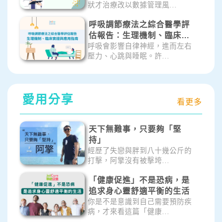
狀才治療改以數據管理風...
呼吸調節療法之綜合醫學評
估報告：生理機制、臨床實
證與應用指南
呼吸會影響自律神經，進而左右
壓力、心跳與睡眠。許...
愛用分享
看更多
天下無難事，只要夠「堅
持」
經歷了失戀與胖到八十幾公斤的
打擊，阿擎沒有被擊垮...
「健康促進」不是恐病，是
追求身心靈舒適平衡的生活
你是不是意識到自己需要預防疾
病，才來看這篇「健康...