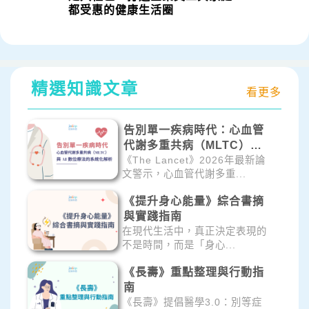
都受惠的健康生活圈
精選知識文章
看更多
告別單一疾病時代：心血管
代謝多重共病（MLTC）與
AI 數位療法的系統化解析
《The Lancet》2026年最新論
文警示，心血管代謝多重...
《提升身心能量》綜合書摘
與實踐指南
在現代生活中，真正決定表現的
不是時間，而是「身心...
《長壽》重點整理與行動指
南
《長壽》提倡醫學3.0：別等症