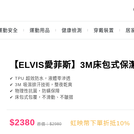
運動安全
運動用品
健康檢測
穿戴裝置
居
｜
｜
｜
｜
【ELVIS愛菲斯】3M床包式
✔ TPU 超效防水，液體零滲透
✔ 3M 吸濕排汗技術，整夜乾爽
✔ 物理性抗菌・防螨保障
✔ 床包式包覆，不滑動、不皺摺
$2380
虹映幣下單折抵10%
原價：$2980