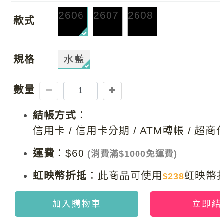
2606
2607
2608
款式
規格
水藍
數量
結帳方式
：
信用卡 / 信用卡分期 / ATM轉帳 / 超
運費
：
$60
(消費滿$1000免運費)
虹映幣折抵
：
此商品可使用
虹映幣
$238
加入購物車
立即