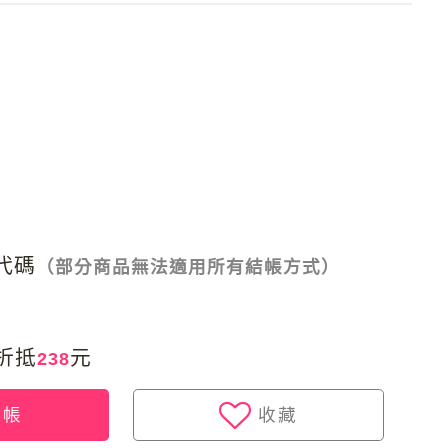
商代碼
（部分商品無法適用所有結帳方式）
折抵
元
238
結帳
收藏