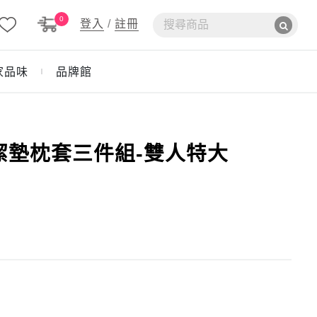
0
登入
/
註冊
家品味
品牌館
｜
保潔墊枕套三件組-雙人特大