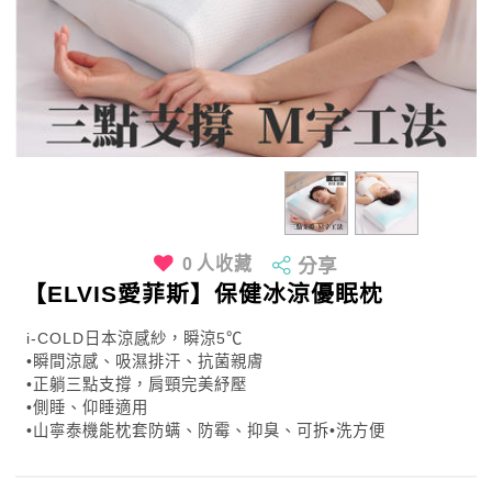
0
人收藏
分享
【ELVIS愛菲斯】保健冰涼優眠枕
i-COLD日本涼感紗，瞬涼5℃
•瞬間涼感、吸濕排汗、抗菌親膚
•正躺三點支撐，肩頸完美紓壓
•側睡、仰睡適用
•山寧泰機能枕套防螨、防霉、抑臭、可拆•洗方便