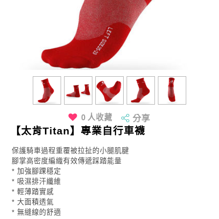
0
人收藏
分享
【太肯Titan】專業自行車襪
保護騎車過程重覆被拉扯的小腿肌腱
腳掌高密度編織有效傳遞踩踏能量
* 加強腳踝穩定
* 吸濕排汗纖維
* 輕薄踏實感
* 大面積透氣
* 無縫線的舒適