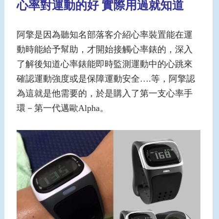
心率對運動的好 實際用過就知道
阿擎是因為聽知名部落客介紹心率裝置能在運
動時能給予幫助，才開始接觸心率錶的，深入
了解後知道心率錶能即時監測運動中的心跳來
確認運動強度或是保障運動安全….等，阿擎認
為這就是他需要的，於是購入了第一支心率手
環－第一代邁歐Alpha。