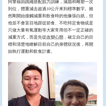
阿擎藉由跳繩搭配肌力訓練，減脂和雕塑一次
到位，體重減去超過10公斤來到標準數字。雖
然剛開始接觸減重和飲食時的他像張白紙，但
他並不會盲目地跟從節食、不吃特定食物或是
只做大量有氧運動等大家常用但不一定正確的
減重方式，而是先從
改變心態
，確立自己的目
標和清楚地瞭解目前自己的身體狀況後，再開
始執行運動和飲食計畫。