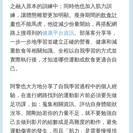
之融入原本的訓練中；同時他也加入肌力訓
練，讓體態雕塑更加明顯。瘦身期間的
飲食計
畫
也不能馬虎，他從減少份量開始，再搭配網
路上搜尋到的
健康平台資訊
、部落客分享等，
一步一步地學習並建立正確的營養、健康和減
重飲食等相關知識。全程以自我學習的方式並
實際執行後，才知道哪些運動或飲食更適合自
己。
阿擎也大方地分享了自我學習過程中的個人經
驗，在進行網路找到的運動影片前必須要先做
足功課，如：蒐集相關資訊、評估自身體能狀
況等。開剛始若你的力量不足，就不要勉強自
己去做到影片的組數或是高難度的動作，避免
運動傷害的發生，而且「肌力」是需要慢慢培