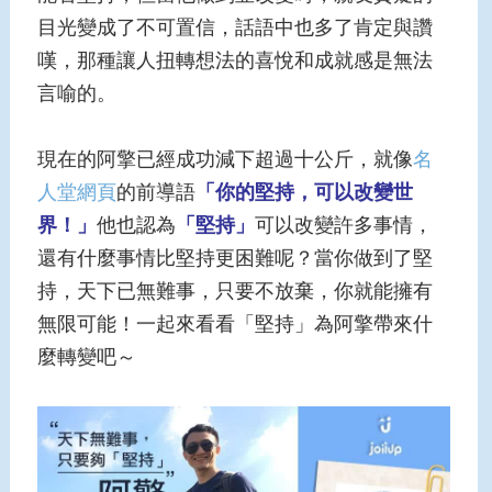
目光變成了不可置信，話語中也多了肯定與讚
嘆，那種讓人扭轉想法的喜悅和成就感是無法
言喻的。
現在的阿擎已經成功減下超過十公斤，就像
名
人堂網頁
的前導語
「你的堅持，可以改變世
界！」
他也認為
「堅持」
可以改變許多事情，
還有什麼事情比堅持更困難呢？當你做到了堅
持，天下已無難事，只要不放棄，你就能擁有
無限可能！一起來看看「堅持」為阿擎帶來什
麼轉變吧～