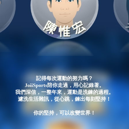
記得每次運動的努力嗎？
JoiiSports陪你走過，用心記錄著。
我們深信，一整年來，運動是洗鍊的過程。
濾洗生活雜訊，從心跳，鍊出每刻堅持！
你的堅持，可以改變世界！