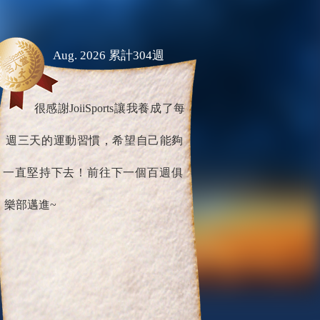
Aug. 2026 累計304週
很感謝JoiiSports讓我養成了每
週三天的運動習慣，希望自己能夠
一直堅持下去！前往下一個百週俱
樂部邁進~