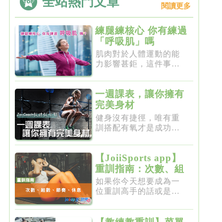
全站熱門文章
閱讀更多
練腿練核心 你有練過
「呼吸肌」嗎
肌肉對於人體運動的能
力影響甚鉅，這件事一
點都不新...
一週課表，讓你擁有
完美身材
健身沒有捷徑，唯有重
訓搭配有氧才是成功的
不二法門...
【JoiiSports app】
重訓指南：次數、組
數、節奏、休息
如果你今天想要成為一
位重訓高手的話或是想
要突破瓶...