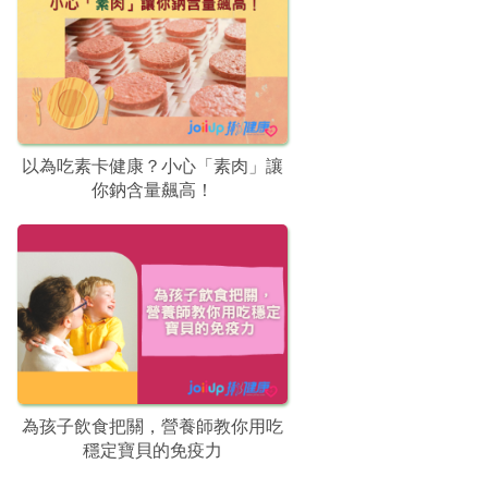
以為吃素卡健康？小心「素肉」讓
你鈉含量飆高！
為孩子飲食把關，營養師教你用吃
穩定寶貝的免疫力