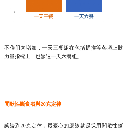
不僅肌肉增加，一天三餐組在包括握推等各項上肢
力量指標上，也贏過一天六餐組。
間歇性斷食者與20克定律
談論到20克定律，最憂心的應該就是採用間歇性斷