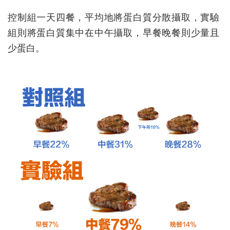
控制組一天四餐，平均地將蛋白質分散攝取，實驗
組則將蛋白質集中在中午攝取，早餐晚餐則少量且
少蛋白。