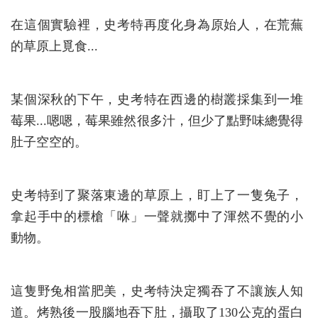
在這個實驗裡，史考特再度化身為原始人，在荒蕪
的草原上覓食...
某個深秋的下午，史考特在西邊的樹叢採集到一堆
莓果...嗯嗯，莓果雖然很多汁，但少了點野味總覺得
肚子空空的。
史考特到了聚落東邊的草原上，盯上了一隻兔子，
拿起手中的標槍「咻」一聲就擲中了渾然不覺的小
動物。
這隻野兔相當肥美，史考特決定獨吞了不讓族人知
道。烤熟後一股腦地吞下肚，攝取了130公克的蛋白