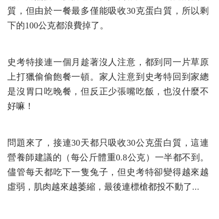
質，但由於一餐最多僅能吸收30克蛋白質，所以剩
下的100公克都浪費掉了。
史考特接連一個月趁著沒人注意，都到同一片草原
上打獵偷偷飽餐一頓。家人注意到史考特回到家總
是沒胃口吃晚餐，但反正少張嘴吃飯，也沒什麼不
好嘛！
問題來了，接連30天都只吸收30公克蛋白質，這連
營養師建議的（每公斤體重0.8公克）一半都不到。
儘管每天都吃下一隻兔子，但史考特卻變得越來越
虛弱，肌肉越來越萎縮，最後連標槍都投不動了...