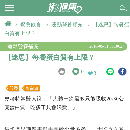
>
營養飲食
>
運動營養補充
>
【迷思】每餐蛋
白質有上限？
運動營養補充
2018-05-31 15:30:27
【迷思】每餐蛋白質有上限？
0
1
3
營養
蛋白質
史考特常聽人說：「人體一次最多只能吸收20-30公
克蛋白質，吃多了只會浪費。」
這也是早期健美選手喜歡少量多餐，一天吃五六頓