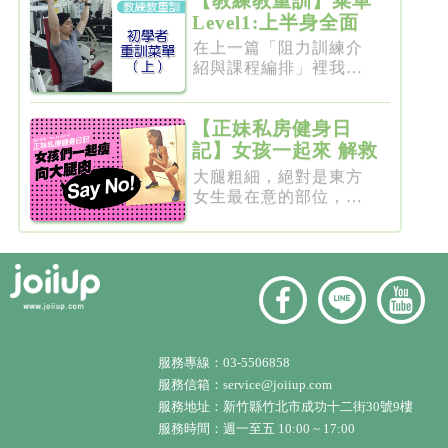
【教練教重訓】菜單
Level1:上半身全面
增肌雕塑
在上一篇「阻力訓練介
紹與課程編排」裡我們
介紹了重...
【正妹私房健身日
記】女孩一起來 解救
粗大腿
大腿粗細，絕對是東方
女生最在意的部位，彷
彿大腿細...
服務專線：
03-5506858
服務信箱：
service@joiiup.com
服務地址：
新竹縣竹北市成功十二街30號9樓
服務時間：週一至五 10:00 ~ 17:00