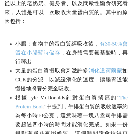
從以上的老奶奶、健身者、以及間歇性斷食研究看
來，人體是可以一次吸收大量蛋白質的。其中的原
因包括：
小腸：食物中的蛋白質經吸收後，
有30-50%會
留在小腸暫時儲存
，在身體需要氨基酸時，再
行釋出。
大量的蛋白質攝取會刺激許多
消化道荷爾蒙
如
CCK的分泌，以減緩消化的速度，讓腸胃道能
慢慢地將養分完全吸收。
根據Lyle McDonalds針對蛋白質撰寫的”
The
Protein Book
”中提到，牛排蛋白質的吸收速率約
為每小時10公克，這意味著一塊八盎司牛排需
要超過四小時的時間才能消化完成。如果一份
餐點有脂肪有纖維質，這個時間還會拉得更