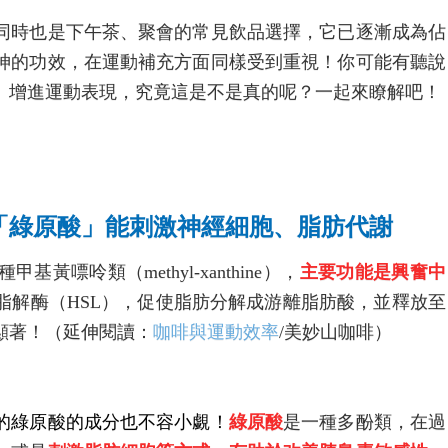
同時也是下午茶、聚會的常見飲品選擇，它已逐漸成為佔
神的功效，在運動補充方面同樣受到重視！你可能有聽說
、增進運動表現，究竟這是不是真的呢？一起來瞭解吧！
「綠原酸」能刺激神經細胞、脂肪代謝
甲基黃嘌呤類（methyl-xanthine），
主要功能是興奮中
脂解酶（HSL），促使脂肪分解成游離脂肪酸，並釋放至
顯著！（延伸閱讀：
咖啡與運動效率
/美妙山咖啡）
的綠原酸的成分也不容小覷！
綠原酸
是一種多酚類，在過