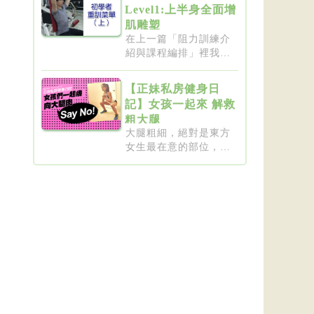
Level1:上半身全面增
肌雕塑
在上一篇「阻力訓練介
紹與課程編排」裡我們
介紹了重...
【正妹私房健身日
記】女孩一起來 解救
粗大腿
大腿粗細，絕對是東方
女生最在意的部位，彷
彿大腿細...