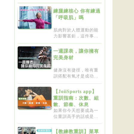
練腿練核心 你有練過
「呼吸肌」嗎
肌肉對於人體運動的能
力影響甚鉅，這件事一
點都不新...
一週課表，讓你擁有
完美身材
健身沒有捷徑，唯有重
訓搭配有氧才是成功的
不二法門...
【JoiiSports app】
重訓指南：次數、組
數、節奏、休息
如果你今天想要成為一
位重訓高手的話或是想
要突破瓶...
【教練教重訓】菜單