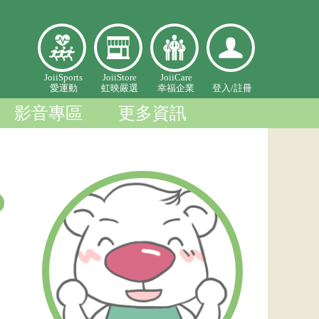
愛
虹映嚴
幸福企
登入個
JoiiSports
JoiiStore
JoiiCare
愛運動
虹映嚴選
幸福企業
登入/
註冊
運
選
業
人中心
動
影音專區
更多資訊