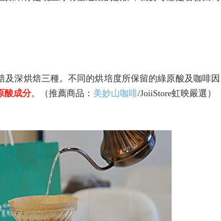
焙及深烘焙三種。不同的烘培度所保留的綠原酸及咖啡因
原酸成分
。（推薦商品：
美妙山咖啡
/JoiiStore虹映嚴選）