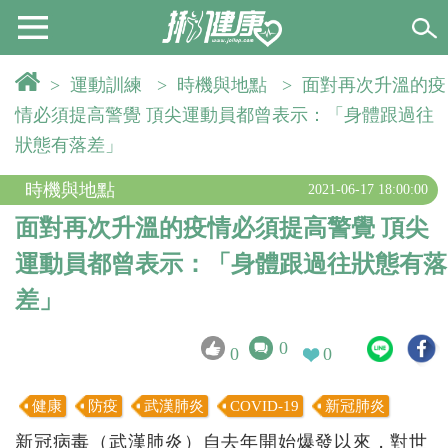
>
運動訓練
>
時機與地點
>
面對再次升溫的疫
情必須提高警覺 頂尖運動員都曾表示：「身體跟過往
狀態有落差」
時機與地點
2021-06-17 18:00:00
面對再次升溫的疫情必須提高警覺 頂尖
運動員都曾表示：「身體跟過往狀態有落
差」
0
0
0
健康
防疫
武漢肺炎
COVID-19
新冠肺炎
新冠病毒（武漢肺炎）自去年開始爆發以來，對世