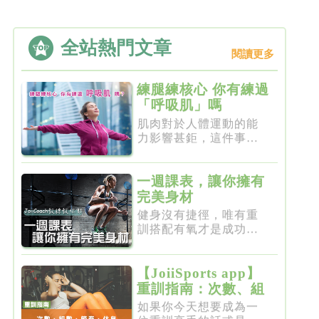
全站熱門文章
閱讀更多
練腿練核心 你有練過
「呼吸肌」嗎
肌肉對於人體運動的能
力影響甚鉅，這件事一
點都不新...
一週課表，讓你擁有
完美身材
健身沒有捷徑，唯有重
訓搭配有氧才是成功的
不二法門...
【JoiiSports app】
重訓指南：次數、組
數、節奏、休息
如果你今天想要成為一