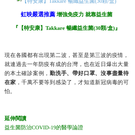
虹映嚴選推薦
增強免疫力 就靠益生菌
『
』
【特安康】Takkare 暢纖益生菌(30顆/盒)
現在各國都有出現第二波，甚至是第三波的疫情，
就連過去一年防疫有成的台灣，也在近日爆出大量
的本土確診案例，
勤洗手、帶好口罩、沒事盡量待
在家
，千萬不要等到感染了，才知道新冠病毒的可
怕。
延伸閱讀
益生菌防治COVID-19的醫學論證