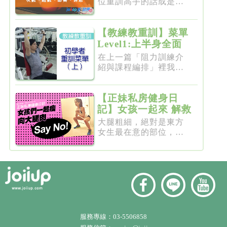
位重訓高手的話或是想
要突破瓶...
【教練教重訓】菜單
Level1:上半身全面
增肌雕塑
在上一篇「阻力訓練介
紹與課程編排」裡我們
介紹了重...
【正妹私房健身日
記】女孩一起來 解救
粗大腿
大腿粗細，絕對是東方
女生最在意的部位，彷
彿大腿細...
服務專線：
03-5506858