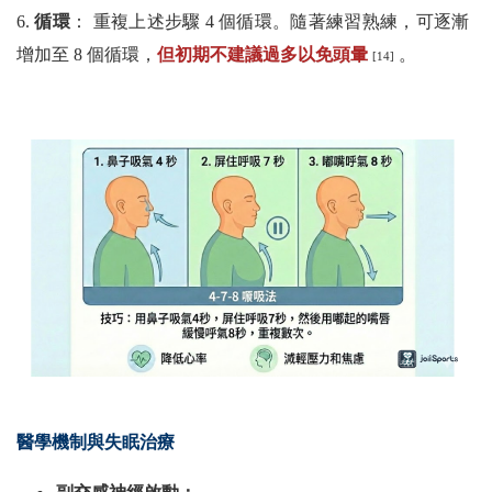
6.
循環
： 重複上述步驟 4 個循環。隨著練習熟練，可逐漸
增加至 8 個循環，
但初期不建議過多以免頭暈
。
[14]
醫學機制與失眠治療