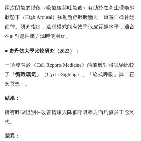
兩次閉氣的階段（吸氣後與吐氣後）有助於在高生理喚起
狀態下（High Arousal）強制暫停呼吸驅動，重置自律神經
節律。研究指出，這種模式能有效降低皮質醇水平，適合
在面對急性壓力源時使用
。
[3]
■
史丹佛大學比較研究（2023）：
一項發表於《Cell Reports Medicine》的隨機對照試驗比較
了
「循環嘆氣」
（Cyclic Sighing）、「箱式呼吸」與「正
念冥想」。
結果：
所有呼吸組別在改善情緒與降低呼吸率方面均優於正念冥
想。
差異：