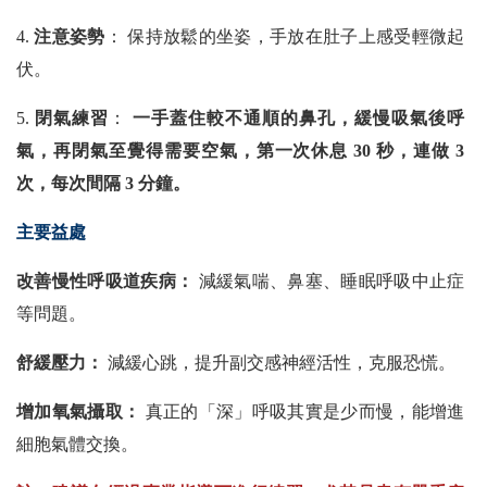
4.
注意姿勢
： 保持放鬆的坐姿，手放在肚子上感受輕微起
伏。
5.
閉氣練習
：
一手蓋住較不通順的鼻孔，緩慢吸氣後呼
氣，再閉氣至覺得需要空氣，第一次休息 30 秒，連做 3
次，每次間隔 3 分鐘。
主要益處
改善慢性呼吸道疾病：
減緩氣喘、鼻塞、睡眠呼吸中止症
等問題。
舒緩壓力：
減緩心跳，提升副交感神經活性，克服恐慌。
增加氧氣攝取：
真正的「深」呼吸其實是少而慢，能增進
細胞氣體交換。