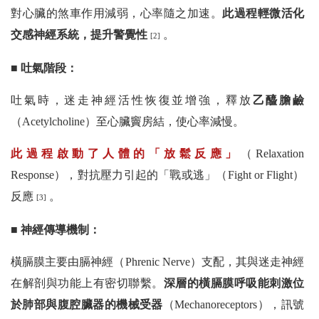
對心臟的煞車作用減弱，心率隨之加速。
此過程輕微活化
交感神經系統，提升警覺性
。
[2]
■ 吐氣階段：
吐氣時，迷走神經活性恢復並增強，釋放
乙醯膽鹼
（Acetylcholine）至心臟竇房結，使心率減慢。
此過程啟動了人體的「放鬆反應」
（Relaxation
Response），對抗壓力引起的「戰或逃」（Fight or Flight）
反應
。
[3]
■ 神經傳導機制：
橫膈膜主要由膈神經（Phrenic Nerve）支配，其與迷走神經
在解剖與功能上有密切聯繫。
深層的橫膈膜呼吸能刺激位
於肺部與腹腔臟器的機械受器
（Mechanoreceptors），訊號