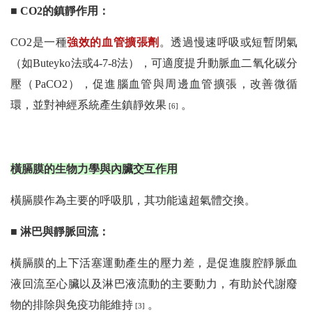
■ CO2的鎮靜作用：
CO2是一種
強效的血管擴張劑
。透過慢速呼吸或短暫閉氣
（如Buteyko法或4-7-8法），可適度提升動脈血二氧化碳分
壓（PaCO2），促進腦血管與周邊血管擴張，改善微循
環，並對神經系統產生鎮靜效果
。
[6]
橫膈膜的生物力學與內臟交互作用
橫膈膜作為主要的呼吸肌，其功能遠超氣體交換。
■ 淋巴與靜脈回流：
橫膈膜的上下活塞運動產生的壓力差，是促進腹腔靜脈血
液回流至心臟以及淋巴液流動的主要動力，有助於代謝廢
物的排除與免疫功能維持
。
[3]