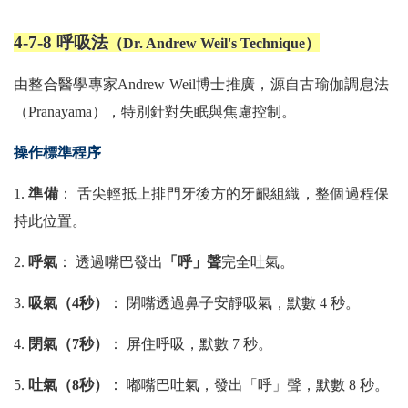
4-7-8 呼吸法
（Dr. Andrew Weil's Technique）
由整合醫學專家Andrew Weil博士推廣，源自古瑜伽調息法
（Pranayama），特別針對失眠與焦慮控制。
操作標準程序
1.
準備
： 舌尖輕抵上排門牙後方的牙齦組織，整個過程保
持此位置。
2.
呼氣
： 透過嘴巴發出
「呼」聲
完全吐氣。
3.
吸氣（4秒）
： 閉嘴透過鼻子安靜吸氣，默數 4 秒。
4.
閉氣（7秒）
： 屏住呼吸，默數 7 秒。
5.
吐氣（8秒）
： 嘟嘴巴吐氣，發出「呼」聲，默數 8 秒。