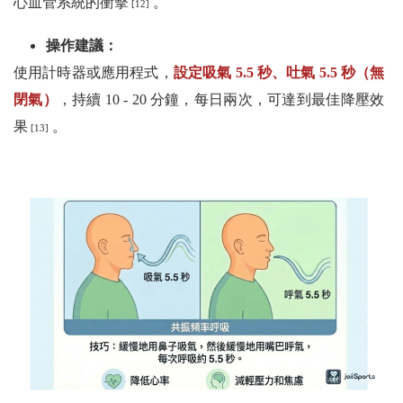
心血管系統的衝擊
。
[12]
操作建議：
使用計時器或應用程式，
設定吸氣 5.5 秒、吐氣 5.5 秒（無
閉氣）
，持續 10 - 20 分鐘，每日兩次，可達到最佳降壓效
果
。
[13]