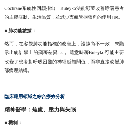
Cochrane系統性回顧指出，Buteyko法能顯著改善哮喘患者
的主觀症狀、生活品質，並減少支氣管擴張劑的使用
。
[19]
■ 肺功能數據：
然而，在客觀肺功能指標的改善上，證據尚不一致，未顯
示出統計學上的顯著差異
。這意味著Buteyko可能主要
[20]
改變了患者對呼吸困難的神經感知閾值，而非直接改變肺
部病理結構。
臨床應用領域之綜合療效分析
精神醫學：焦慮、壓力與失眠
■ 機制：