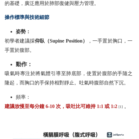
的基礎，廣泛應用於肺部復健與壓力管理。
操作標準與技術細節
姿勢：
初學者建議採
仰臥（Supine Position）
，一手置於胸口，一
手置於腹部。
動作：
吸氣時專注於將氣體引導至肺底部，使置於腹部的手隨之
隆起，而胸口的手保持相對靜止。吐氣時腹部自然下沉。
頻率：
建議放慢至每分鐘 6-10 次，吸吐比可維持 1:1 或 1:2
。
[1]