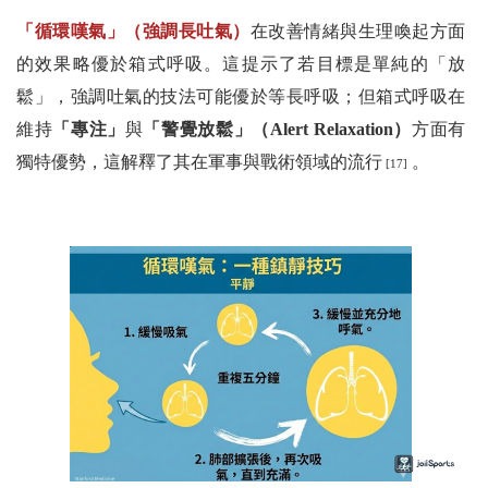
「循環嘆氣」（強調長吐氣）
在改善情緒與生理喚起方面
的效果略優於箱式呼吸。這提示了若目標是單純的「放
鬆」，強調吐氣的技法可能優於等長呼吸；但箱式呼吸在
維持
「專注」
與
「警覺放鬆」（Alert Relaxation）
方面有
獨特優勢，這解釋了其在軍事與戰術領域的流行
。
[17]