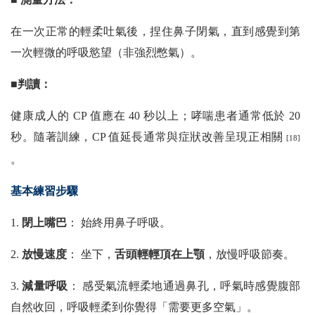
在一次正常的輕柔吐氣後，捏住鼻子閉氣，直到感覺到第
一次輕微的呼吸慾望（非強烈憋氣）。
■判讀：
健康成人的 CP 值應在 40 秒以上；哮喘患者通常低於 20
秒。隨著訓練，CP 值延長通常與症狀改善呈現正相關
[18]
。
基本練習步驟
1.
閉上嘴巴
： 始終用鼻子呼吸。
2.
放慢速度
： 坐下，
舌頭輕輕頂在上顎
，放慢呼吸節奏。
3.
減量呼吸
： 感受氣流輕柔地通過鼻孔，呼氣時感覺腹部
自然收回，呼吸輕柔到你覺得「需要更多空氣」。