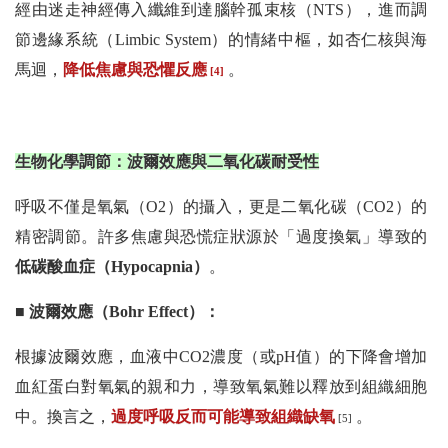
經由迷走神經傳入纖維到達腦幹孤束核（NTS），進而調
節邊緣系統（Limbic System）的情緒中樞，如杏仁核與海
馬迴，
降低焦慮與恐懼反應
。
[4]
生物化學調節：波爾效應與二氧化碳耐受性
呼吸不僅是氧氣（O2）的攝入，更是二氧化碳（CO2）的
精密調節。許多焦慮與恐慌症狀源於「過度換氣」導致的
低碳酸血症（Hypocapnia）
。
■ 波爾效應（Bohr Effect）：
根據波爾效應，血液中CO2濃度（或pH值）的下降會增加
血紅蛋白對氧氣的親和力，導致氧氣難以釋放到組織細胞
中。換言之，
過度呼吸反而可能導致組織缺氧
。
[5]