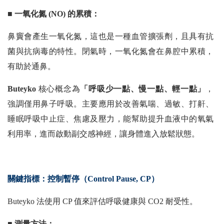
■ 一氧化氮 (NO) 的累積：
鼻竇會產生一氧化氮，這也是一種血管擴張劑，且具有抗
菌與抗病毒的特性。閉氣時，一氧化氮會在鼻腔中累積，
有助於通鼻。
Buteyko
核心概念為
「呼吸少一點、慢一點、輕一點」
，
強調僅用鼻子呼吸。主要應用於改善氣喘、過敏、打鼾、
睡眠呼吸中止症、焦慮及壓力，能幫助提升血液中的氧氣
利用率，進而啟動副交感神經，讓身體進入放鬆狀態。
關鍵指標：控制暫停（Control Pause, CP）
Buteyko 法使用 CP 值來評估呼吸健康與 CO2 耐受性。
■ 測量方法：