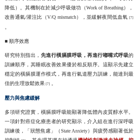
降低）。其機制在於減少呼吸做功（Work of Breathing），
改善通氣/灌注比（V/Q mismatch），並緩解夜間低血氧
[7]
。
■
順序效應
研究特別指出，
先進行橫膈膜呼吸，再進行嘟嘴式呼吸
的
訓練順序，其睡眠改善效果優於相反順序。這顯示先建立
穩定的橫膈膜運作模式，再進行氣道壓力訓練，能達到最
佳的生理放鬆效果
。
[7]
壓力與焦慮緩解
多項研究證實，橫膈膜呼吸能顯著降低體內皮質醇水平。
一項針對癌症化療患者的研究顯示，介入組在進行深呼吸
訓練後，「狀態焦慮」（State Anxiety）與疲勞感顯著低於