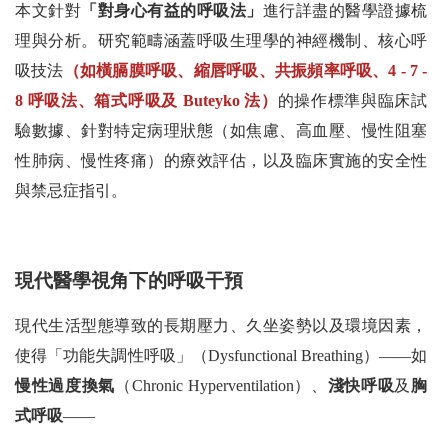
本文針對
「對身心有益的呼吸法」
進行詳盡的醫學證據梳
理與分析。研究範疇涵蓋呼吸生理學的神經機制、核心呼
吸技法
（如橫膈膜呼吸、縮唇呼吸、共振頻率呼吸、4 - 7 -
8 呼吸法、箱式呼吸及 Buteyko 法）
的操作標準與臨床試
驗數據、針對特定病理狀態（如焦慮、高血壓、慢性阻塞
性肺病、慢性疼痛）的療效評估，以及臨床實施的安全性
與禁忌症指引。
現代醫學視角下的呼吸干預
現代生活型態導致的長期壓力、久坐姿勢以及環境因素，
使得「功能失調性呼吸」（Dysfunctional Breathing）——如
慢性過度換氣
（Chronic Hyperventilation）、
淺快呼吸
及
胸
式呼吸
——