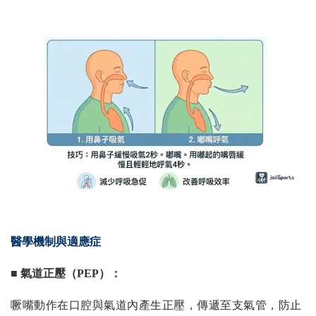
醫學機制與適應症
■ 氣道正壓（PEP）：
噘嘴動作在口腔與氣道內產生正壓，傳遞至支氣管，防止