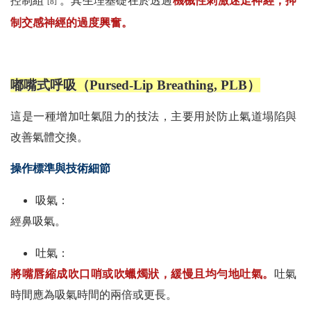
控制組
。其生理基礎在於透過
機械性刺激迷走神經，抑
[8]
制交感神經的過度興奮。
嘟嘴式呼吸（Pursed-Lip Breathing, PLB）
這是一種增加吐氣阻力的技法，主要用於防止氣道塌陷與
改善氣體交換。
操作標準與技術細節
吸氣：
經鼻吸氣。
吐氣：
將嘴唇縮成吹口哨或吹蠟燭狀，緩慢且均勻地吐氣。
吐氣
時間應為吸氣時間的兩倍或更長。