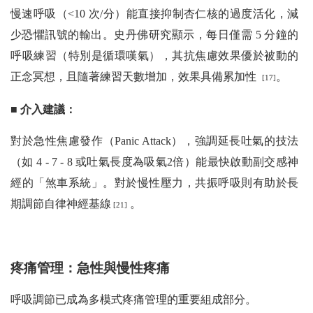
慢速呼吸（<10 次/分）能直接抑制杏仁核的過度活化，減
少恐懼訊號的輸出。史丹佛研究顯示，每日僅需 5 分鐘的
呼吸練習（特別是循環嘆氣），其抗焦慮效果優於被動的
正念冥想，且隨著練習天數增加，效果具備累加性
。
[17]
■ 介入建議：
對於急性焦慮發作（Panic Attack），強調延長吐氣的技法
（如 4 - 7 - 8 或吐氣長度為吸氣2倍）能最快啟動副交感神
經的「煞車系統」。對於慢性壓力，共振呼吸則有助於長
期調節自律神經基線
。
[21]
疼痛管理：急性與慢性疼痛
呼吸調節已成為多模式疼痛管理的重要組成部分。