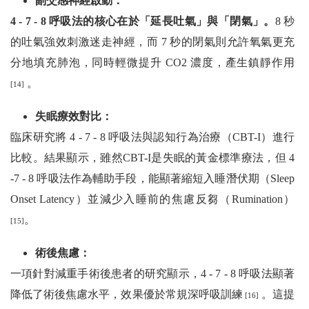
副交感神經啟動：
4 - 7 - 8 呼吸法的核心在於「延長吐氣」與「閉氣」。
8 秒
的吐氣強效刺激迷走神經，而 7 秒的閉氣則允許氧氣更充
分地填充肺泡，同時輕微提升 CO2 濃度，產生鎮靜作用
。
[14]
失眠療效對比：
臨床研究將 4 - 7 - 8 呼吸法與認知行為治療（CBT-I）進行
比較。結果顯示，雖然CBT-I是失眠的黃金標準療法，但 4
-7 - 8 呼吸法作為輔助手段，能顯著縮短入睡潛伏期（Sleep
Onset Latency）並減少入睡前的焦慮反芻（Rumination）
。
[15]
術後焦慮：
一項針對減重手術後患者的研究顯示，4 - 7 - 8 呼吸法顯著
降低了術後焦慮水平，效果優於常規深呼吸訓練
。這提
[16]