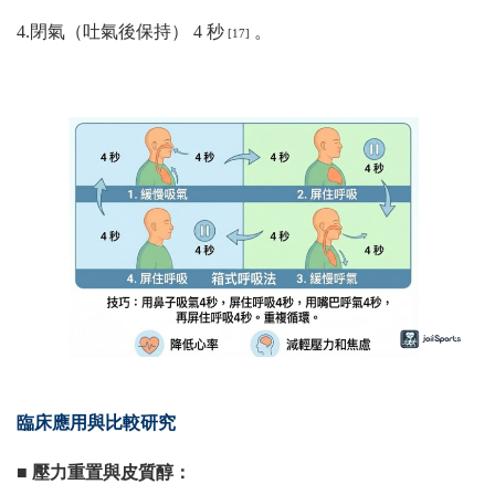
4.閉氣（吐氣後保持） 4 秒
。
[17]
臨床應用與比較研究
■ 壓力重置與皮質醇：