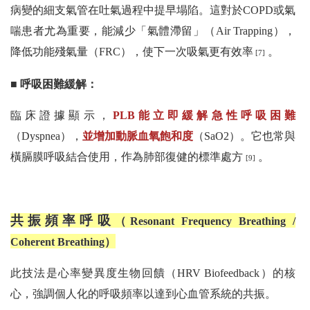
病變的細支氣管在吐氣過程中提早塌陷。這對於COPD或氣
喘患者尤為重要，能減少「氣體滯留」（Air Trapping），
降低功能殘氣量（FRC），使下一次吸氣更有效率
。
[7]
■ 呼吸困難緩解：
臨床證據顯示，
PLB能立即緩解急性呼吸困難
（Dyspnea），
並增加動脈血氧飽和度
（SaO2）。它也常與
橫膈膜呼吸結合使用，作為肺部復健的標準處方
。
[9]
共振頻率呼吸
（Resonant Frequency Breathing /
Coherent Breathing）
此技法是心率變異度生物回饋（HRV Biofeedback）的核
心，強調個人化的呼吸頻率以達到心血管系統的共振。