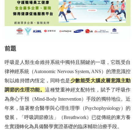
前題
呼吸是人類生命維持系統中獨特且關鍵的一環，它既受自
律神經系統（Autonomic Nervous System, ANS）的潛意識控
制以維持體內恆定，同時也是
少數能受大腦皮層意識主動
調節的生理功能。
這種雙重神經支配特性，賦予了呼吸作
為身心干預（Mind-Body Intervention）手段的獨特地位。近
年來，隨著整合醫學與心理生理學（Psychophysiology）的
發展，「呼吸調節療法」（Breathwork）已從傳統的東方養
生實踐轉化為具備醫學實證基礎的臨床輔助治療手段。