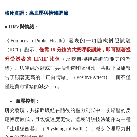
臨床實證：高血壓與情緒調節
■ HRV與情緒：
《Frontiers in Public Health》發表的一項隨機對照試驗
（RCT）顯示，
僅需 15 分鐘的共振呼吸訓練，即可顯著提
升受試者的 LF/HF 比值
（反映自律神經調節能力的指
標）。與單純放鬆或非共振慢速呼吸相比，共振呼吸組報
告了顯著更高的「正向情緒」（Positive Affect），而不僅
僅是負向情緒的減少
。
[11]
血壓控制：
研究發現，共振呼吸組在隨後的壓力測試中，收縮壓的反
應幅度較低，且恢復速度更快。這表明該技法能作為一種
「生理緩衝器」（Physiological Buffer），減少心理壓力對