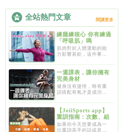
全站熱門文章
閱讀更多
練腿練核心 你有練過
「呼吸肌」嗎
肌肉對於人體運動的能
力影響甚鉅，這件事一
點都不新...
一週課表，讓你擁有
完美身材
健身沒有捷徑，唯有重
訓搭配有氧才是成功的
不二法門...
【JoiiSports app】
重訓指南：次數、組
數、節奏、休息
如果你今天想要成為一
位重訓高手的話或是想