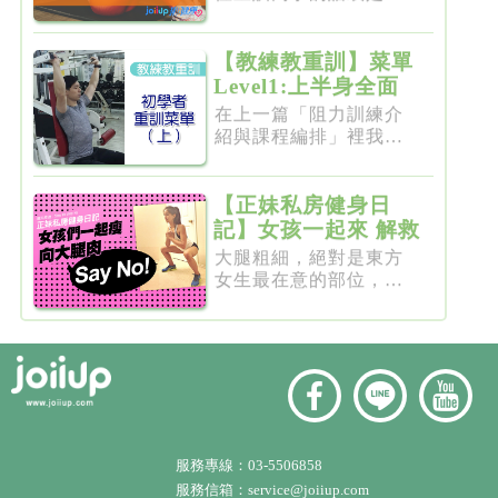
要突破瓶...
【教練教重訓】菜單
Level1:上半身全面
增肌雕塑
在上一篇「阻力訓練介
紹與課程編排」裡我們
介紹了重...
【正妹私房健身日
記】女孩一起來 解救
粗大腿
大腿粗細，絕對是東方
女生最在意的部位，彷
彿大腿細...
服務專線：
03-5506858
服務信箱：
service@joiiup.com