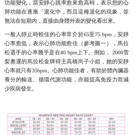
功能變化，當安靜心跳率愈來愈高時，表示您的心
肺功能在逐漸「退化中，而且這種退化的現象，並
無法在短期內，直接由身體外表的變化看出來。
一般人靜止時較佳的心率常介於65至75 bpm，安靜
心率愈低，表示心肺功能愈佳（參考圖一），馬拉
松選手的心率幾乎是在40 bpm上下。例如， 2000雪
梨奧運的馬拉松金牌得主高橋尚子小姐，她的安靜
心率就只有35bpm。心肺功能佳者，有助於體內臟器
養分的輸送、循環代謝功能，亦能提高免疫力而減
少疾病發生。