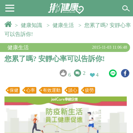
>
健康知識
>
健康生活
>
您累了嗎? 安靜心率
可以告訴你!
健康生活
2015-11-03 11:06:48
您累了嗎? 安靜心率可以告訴你!
2
6
4
保健
心率
有效運動
談心
疲勞