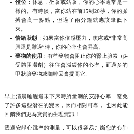
體位
：休息，坐著或站著，你的心率通常是一
樣的。有時候，當你站在前15到20秒，你的脈
搏會高一點點，但過了兩分鐘就應該降低下
來。
情緒狀態
：如果當你倍感壓力，焦慮或“非常高
興還是難過”時，你的心率也會昇高。
藥物的使用
：有些藥物會阻止你的腎上腺素（β-
受體阻滯劑）往往會減緩你的心率，而過多的
甲狀腺藥物或咖啡因會提高它。
早上清晨睡醒還未下床時所量測的安靜心率，避免
了許多這些潛在的變因，因而相對可靠， 也因此能
回饋我們更為寶貴的生理資訊！
透過安靜心跳率的測量，可以很容易判斷您的心肺