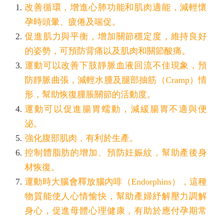
改善循環，增進心肺功能和肌肉適能，減輕懷
孕時頭暈、疲倦及喘促。
促進肌力與平衡，增加關節穩定度，維持良好
的姿勢，可預防背痛以及肌肉和關節酸痛。
運動可以改善下肢靜脈血液回流不佳現象，預
防靜脈曲張，減輕水腫及腿部抽筋（Cramp）情
形，幫助恢復腫脹關節的活動度。
運動可以促進腸胃蠕動，減緩腸胃不適與便
泌。
強化腹部肌肉，有利於生產。
控制體脂肪的增加、預防妊娠紋，幫助產後身
材恢復。
運動時大腦會釋放腦內啡（Endorphins），這種
物質能使人心情愉快，幫助產婦紓解壓力調解
身心，促進母體心理健康，有助於應付孕期常