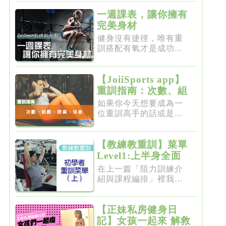
一週課表，讓你擁有
完美身材
健身沒有捷徑，唯有重
訓搭配有氧才是成功的
不二法門...
【JoiiSports app】
重訓指南：次數、組
數、節奏、休息
如果你今天想要成為一
位重訓高手的話或是想
要突破瓶...
【教練教重訓】菜單
Level1:上半身全面
增肌雕塑
在上一篇「阻力訓練介
紹與課程編排」裡我們
介紹了重...
【正妹私房健身日
記】女孩一起來 解救