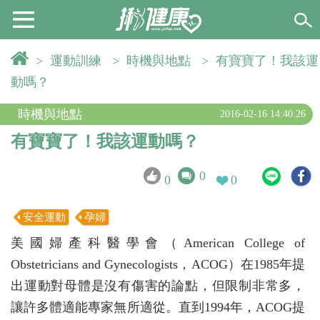
>
運動訓練
>
時機與地點
>
有寶寶了！我該運
動嗎？
時機與地點
2016-02-16 14:40:26
有寶寶了！我該運動嗎？
0
0
0
安全運動
孕婦
美國婦產科醫學會（American College of
Obstetricians and Gynecologists，ACOG）在1985年提
出運動對母體是沒有傷害的論點，但限制非常多，
讓許多體適能專家無所適從。直到1994年，ACOG提