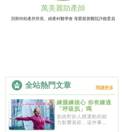
萬美麗助產師
貝斯特助產所所長、婦產科醫學會 母嬰親善醫院評鑑委員
全站熱門文章
閱讀更多
練腿練核心 你有練過
「呼吸肌」嗎
肌肉對於人體運動的能
力影響甚鉅，這件事一
點都不新...