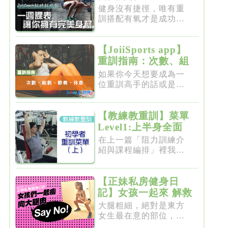
健身沒有捷徑，唯有重
訓搭配有氧才是成功的
不二法門...
【JoiiSports app】
重訓指南：次數、組
數、節奏、休息
如果你今天想要成為一
位重訓高手的話或是想
要突破瓶...
【教練教重訓】菜單
Level1:上半身全面
增肌雕塑
在上一篇「阻力訓練介
紹與課程編排」裡我們
介紹了重...
【正妹私房健身日
記】女孩一起來 解救
粗大腿
大腿粗細，絕對是東方
女生最在意的部位，彷
彿大腿細...