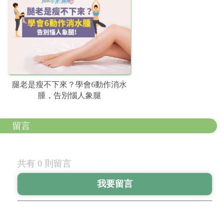
腿老是瘦不下來？學會6動作消水
腫，告別惱人象腿
留言
共有 0 則留言