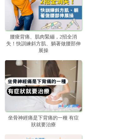
腰痠背痛、肌肉緊繃，2招全消
失！快訓練斜方肌、躺著做腰部伸
展操
坐骨神經痛是下背痛的一種 有症
狀就要治療