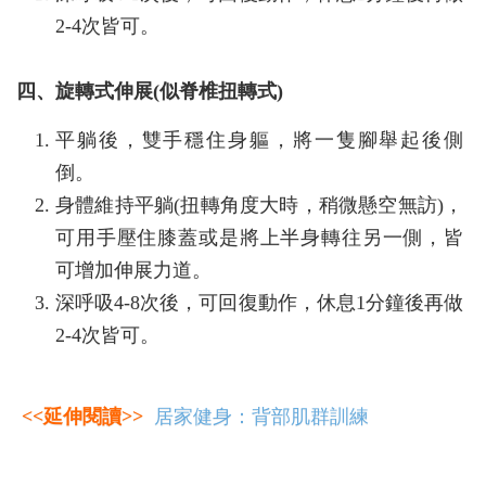
2-4次皆可。
四、旋轉式伸展(似脊椎扭轉式)
平躺後，雙手穩住身軀，將一隻腳舉起後側
倒。
身體維持平躺(扭轉角度大時，稍微懸空無訪)，
可用手壓住膝蓋或是將上半身轉往另一側，皆
可增加伸展力道。
深呼吸4-8次後，可回復動作，休息1分鐘後再做
2-4次皆可。
<<延伸閱讀>>
居家健身：背部肌群訓練