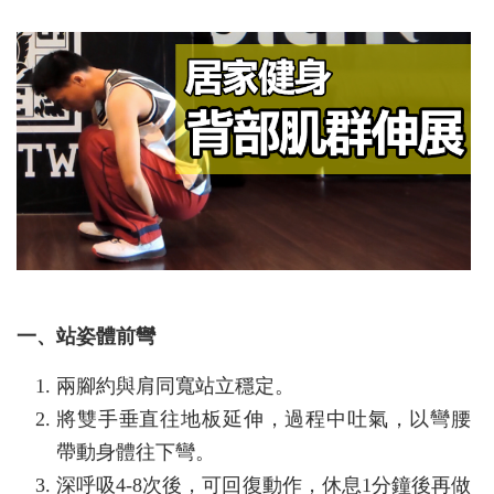
一、站姿體前彎
兩腳約與肩同寬站立穩定。
將雙手垂直往地板延伸，過程中吐氣，以彎腰
帶動身體往下彎。
深呼吸4-8次後，可回復動作，休息1分鐘後再做