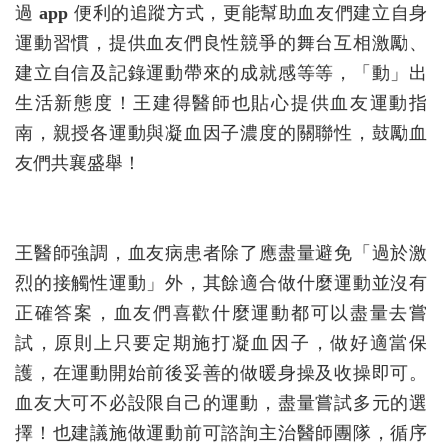
過
app
便利的追蹤方式，更能幫助血友們建立自身
運動習慣，提供血友們良性競爭的舞台互相激勵、
建立自信及記錄運動帶來的成就感等等，「動」出
生活新態度！王建得醫師也貼心提供血友運動指
南，親授各運動與凝血因子濃度的關聯性，鼓勵血
友們共襄盛舉！
王醫師強調，血友病患者除了應盡量避免「過於激
烈的接觸性運動」外，其餘適合做什麼運動並沒有
正確答案，血友們喜歡什麼運動都可以盡量去嘗
試，原則上只要定期施打凝血因子，做好適當保
護，在運動開始前後妥善的做暖身操及收操即可。
血友大可不必設限自己的運動，盡量嘗試多元的選
擇！也建議施做運動前可諮詢主治醫師團隊，循序