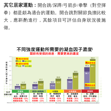
其它居家運動：
開合跳/深蹲/弓箭步/拳擊（對空揮
拳）都是頗為適合的運動。開合跳對關節負擔比較
大，應斟酌進行，其餘項目可評估自身狀況後施
做。