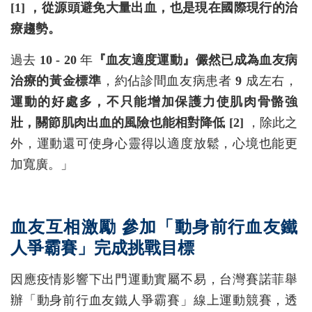
[1] ，從源頭避免大量出血，也是現在國際現行的治
療趨勢。
過去
10 - 20
年
『血友適度運動』儼然已成為血友病
治療的黃金標準
，約佔診間血友病患者
9
成左右，
運動的好處多，不只能增加保護力使肌肉骨骼強
壯，關節肌肉出血的風險也能相對降低 [2]
，除此之
外，運動還可使身心靈得以適度放鬆，心境也能更
加寬廣。」
血友互相激勵 參加「動身前行血友鐵
人爭霸賽」完成挑戰目標
因應疫情影響下出門運動實屬不易，台灣賽諾菲舉
辦「動身前行血友鐵人爭霸賽」線上運動競賽，透