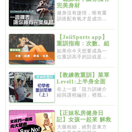
完美身材
健身沒有捷徑，唯有重
訓搭配有氧才是成功的
不二法門...
【JoiiSports app】
重訓指南：次數、組
數、節奏、休息
如果你今天想要成為一
位重訓高手的話或是想
要突破瓶...
【教練教重訓】菜單
Level1:上半身全面
增肌雕塑
在上一篇「阻力訓練介
紹與課程編排」裡我們
介紹了重...
【正妹私房健身日
記】女孩一起來 解救
粗大腿
大腿粗細，絕對是東方