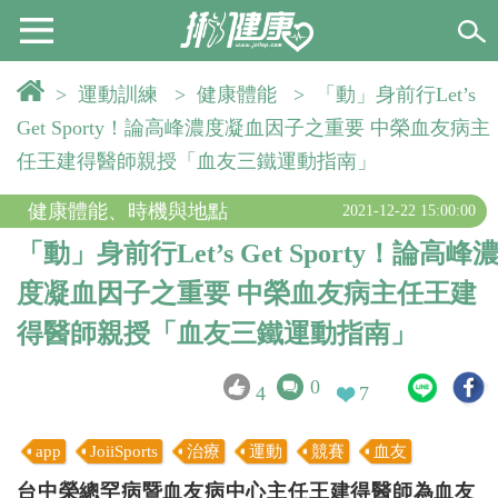
>
運動訓練
>
健康體能
>
「動」身前行Let’s
Get Sporty！論高峰濃度凝血因子之重要 中榮血友病主
任王建得醫師親授「血友三鐵運動指南」
健康體能
、
時機與地點
2021-12-22 15:00:00
「動」身前行Let’s Get Sporty！論高峰
度凝血因子之重要 中榮血友病主任王建
得醫師親授「血友三鐵運動指南」
0
4
7
app
JoiiSports
治療
運動
競賽
血友
台中榮總罕病暨血友病中心主任王建得醫師為血友