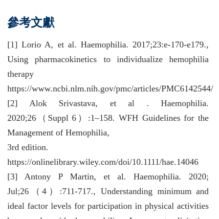
參考文獻
[1] Lorio A, et al. Haemophilia. 2017;23:e-170-e179.,
Using pharmacokinetics to individualize hemophilia
therapy
https://www.ncbi.nlm.nih.gov/pmc/articles/PMC6142544/
[2] Alok Srivastava, et al . Haemophilia.
2020;26（Suppl 6）:1–158. WFH Guidelines for the
Management of Hemophilia,
3rd edition.
https://onlinelibrary.wiley.com/doi/10.1111/hae.14046
[3] Antony P Martin, et al. Haemophilia. 2020;
Jul;26（4）:711-717., Understanding minimum and
ideal factor levels for participation in physical activities