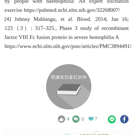
by people with haemophilia: An expert elicitation
exercise https://pubmed.ncbi.nlm.nih.gov/32268007/
[4] Johnny Mahlangu, et al. Blood. 2014; Jan 16;
123（3）: 317–325., Phase 3 study of recombinant
factor VIII Fc fusion protein in severe hemophilia A
https://www.ncbi.nlm.nih.gov/pmc/articles/PMC3894491/
4
7
0