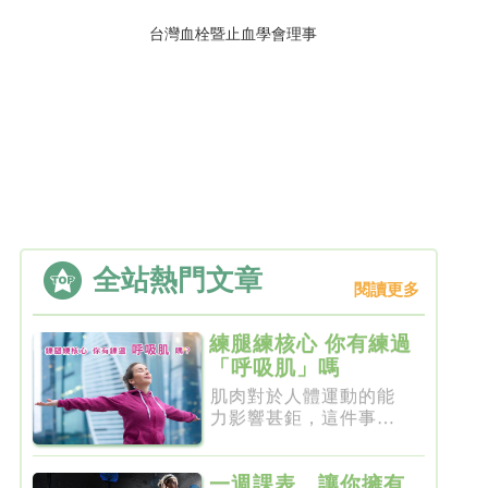
台灣血栓暨止血學會理事
全站熱門文章
閱讀更多
練腿練核心 你有練過
「呼吸肌」嗎
肌肉對於人體運動的能
力影響甚鉅，這件事一
點都不新...
一週課表，讓你擁有