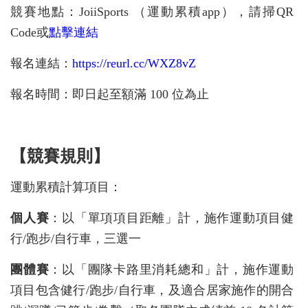
競賽地點：JoiiSports （運動累積app），請掃QR
Code或
點擊連結
報名連結：
https://reurl.cc/WXZ8vZ
報名時間：即日起至額滿 100 位為止
【競賽規則】
運動累積計算項目：
個人賽
：以「單項項目距離」計，施作運動項目健
行/跑步/自行車，三選一
團體賽
：以「團隊卡路里消耗總和」計，施作運動
項目包含健行/跑步/自行車，及適合居家施作的開合