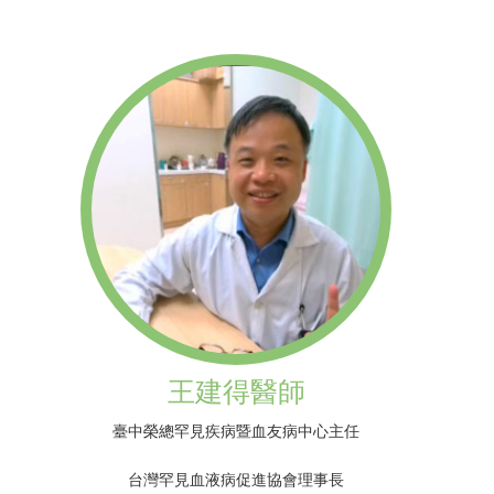
王建得醫師
臺中榮總罕見疾病暨血友病中心主任
台灣罕見血液病促進協會理事長