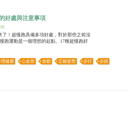
的好處與注意事項
體能
來了！超慢跑具備多項好處，對於那些之前沒
慢跑運動是一個理想的起點。17種超慢跑好
心理健康
心血管
放鬆
正確姿勢
步行
步頻