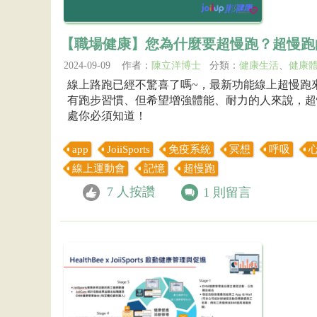
【職場健康】您為什麼要超慢跑？超慢跑
2024-09-09 作者：
陳立洋博士
分類：
健康生活
、
健康
線上路跑已經不驚喜了嗎~，最新功能線上超慢跑
有跑步習慣、但希望增強體能、耐力的人來說，超
處你必須知道！
app
JoiiSports
免疫系統
冥想
呼吸
線上運動會
記憶
超慢跑
7
人按讚
1
則留言