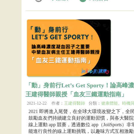
「動」身前行Let’s Get Sporty！
王建得醫師親授「血友三鐵運動指南」
2021-12-22 作者：
王建得醫師
分類：
健康體能
、
時機
2021 即將進入尾聲，在全球大環境改變之下，
鼓勵血友們持續建立良好的運動習慣，與各大醫院
線上運動 app 競賽，透過數位 app（JoiiSpo
能進行良性的線上運動挑戰，以趣味方式互相激勵..