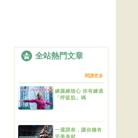
全站熱門文章
閱讀更多
練腿練核心 你有練過
「呼吸肌」嗎
一週課表，讓你擁有
完美身材