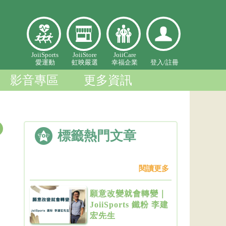
愛
虹映嚴
幸福企
登入個
JoiiSports
JoiiStore
JoiiCare
愛運動
虹映嚴選
幸福企業
登入/
註冊
運
選
業
人中心
動
影音專區
更多資訊
標籤熱門文章
閱讀更多
願意改變就會轉變｜
JoiiSports 鐵粉 李建
宏先生