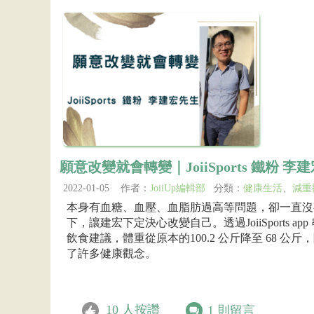
願意改變就會轉變｜JoiiSports 鐵粉 李
2022-01-05 作者：
JoiiUp編輯部
分類：
健康生活
、
減重
本身有血糖、血壓、血脂肪過高等問題，卻一直沒
下，讓建宏下定決心改變自己。透過JoiiSports ap
飲食建議，體重從原本的100.2 公斤降至 68 
了許多健康觀念。
10
人按讚
1
則留言