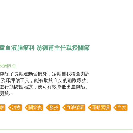
童血液腫瘤科 翁德甫主任親授關節
疾病防治
康除了長期運動習慣外，定期自我檢查與評
與臨床評估工具，能有助於血友的追蹤療效、
進行預防性治療，便可有效降低出血風險、
...
康
治療
關節炎
發炎
血液循環
運動習慣
血友