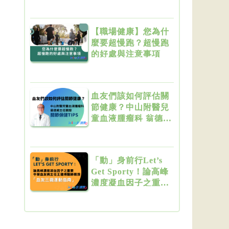
【職場健康】您為什
麼要超慢跑？超慢跑
的好處與注意事項
血友們該如何評估關
節健康？中山附醫兒
童血液腫瘤科 翁德甫
主任親授關節保健
Tips
「動」身前行Let’s
Get Sporty！論高峰
濃度凝血因子之重要
中榮血友病主任王建
得醫師親授「血友三
鐵運動指南」