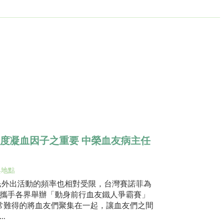
論高峰濃度凝血因子之重要 中榮血友病主任
與地點
全民外出活動的頻率也相對受限，台灣賽諾菲為
攜手各界舉辦「動身前行血友鐵人爭霸賽」
rts）非常難得的將血友們聚集在一起，讓血友們之間
.