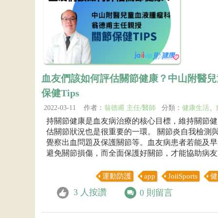
血友們該如何評估關節健康？中山附醫兒
保健Tips
2022-03-11 作者：
翁德甫 主任/醫師
分類：
健康生活
、
持關節健康是血友病治療的核心目標，維持關節健
估關節狀況也是很重要的一環。 關節炎自我檢測
覺察出血問題及保護關節等。血友病患者若能及早
避免關節損傷，而全面保護好關節，才能協助病友勇於
運動防護
app
JoiiSports
健
3
人按讚
0
則留言