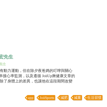
建宏先生
觀念
有動力運動，但在除夕夜爸媽的叮嚀與關心
p 串接心率監測，以及遵循 JoiiUp揪健康文章的
公斤，除了身體上的差異，也讓他在這段期間改變
app
JoiiSports
減肥
減重
生活習慣