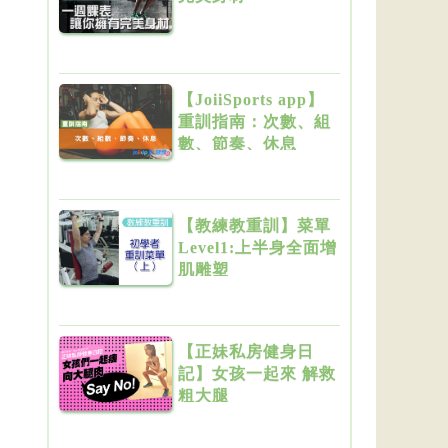
【JoiiSports app】
重訓指南：次數、組
數、節奏、休息
【教練教重訓】菜單
Level1:上半身全面增
肌雕塑
【正妹私房健身日
記】女孩一起來 解救
粗大腿