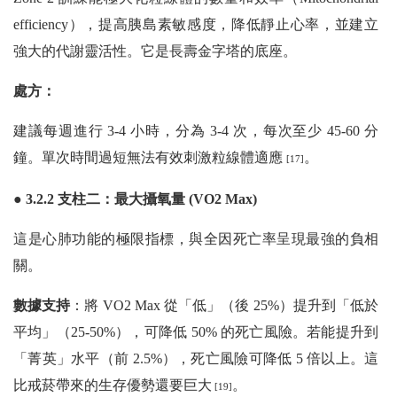
efficiency），提高胰島素敏感度，降低靜止心率，並建立
強大的代謝靈活性。它是長壽金字塔的底座。
處方：
建議每週進行 3-4 小時，分為 3-4 次，每次至少 45-60 分
鐘。單次時間過短無法有效刺激粒線體適應
。
[17]
● 3.2.2 支柱二：最大攝氧量 (VO2 Max)
這是心肺功能的極限指標，與全因死亡率呈現最強的負相
關。
數據支持
：將 VO2 Max 從「低」（後 25%）提升到「低於
平均」（25-50%），可降低 50% 的死亡風險。若能提升到
「菁英」水平（前 2.5%），死亡風險可降低 5 倍以上。這
比戒菸帶來的生存優勢還要巨大
。
[19]