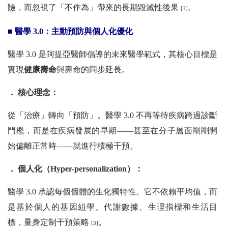
險，而忽視了「不作為」帶來的長期毀滅性後果
。
[1]
■ 醫學 3.0：主動預防與個人化優化
醫學 3.0 是阿提亞醫師倡導的未來醫學範式，其核心目標是
實現
健康壽命
與壽命的同步延長。
． 核心理念：
從「治療」轉向「預防」。醫學 3.0 不再等待疾病跨過診斷
門檻，而是在疾病發展的早期——甚至在分子層面剛剛開
始偏離正常時——就進行積極干預。
． 個人化（Hyper-personalization）：
醫學 3.0 承認每個個體的生化獨特性。它不依賴平均值，而
是基於個人的基因組學、代謝數據、生理指標和生活目
標，量身定制干預策略
。
[3]