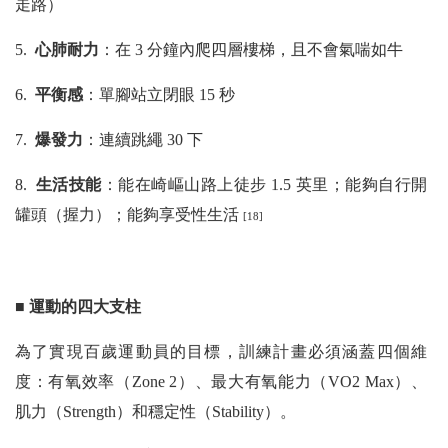
走路）
5.
心肺耐力
：在 3 分鐘內爬四層樓梯，且不會氣喘如牛
6.
平衡感
：單腳站立閉眼 15 秒
7.
爆發力
：連續跳繩 30 下
8.
生活技能
：能在崎嶇山路上徒步 1.5 英里；能夠自行開
罐頭（握力）；能夠享受性生活
[18]
■ 運動的四大支柱
為了實現百歲運動員的目標，訓練計畫必須涵蓋四個維
度：有氧效率（Zone 2）、最大有氧能力（VO2 Max）、
肌力（Strength）和穩定性（Stability）。