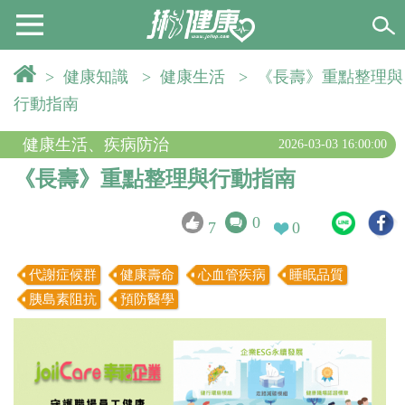
>
健康知識
>
健康生活
>
《長壽》重點整理與
行動指南
健康生活
、
疾病防治
2026-03-03 16:00:00
《長壽》重點整理與行動指南
0
7
0
代謝症候群
健康壽命
心血管疾病
睡眠品質
胰島素阻抗
預防醫學