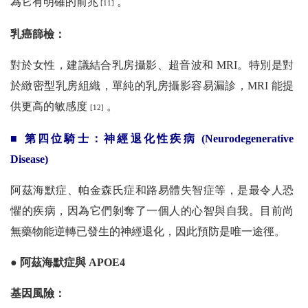
為它有明確的前兆
。
[11]
乳癌篩檢
：
對於女性，建議結合乳房攝影、超音波和 MRI。特別是對
於緻密型乳房組織，單純的乳房攝影容易漏診，MRI 能提
供更高的敏感度
。
[12]
■ 第四位騎士：神經退化性疾病 (Neurodegenerative
Disease)
阿茲海默症、帕金森氏症和路易體失智症等，是最令人恐
懼的疾病，因為它們剝奪了一個人的心智與自我。目前尚
無藥物能逆轉已發生的神經退化，因此預防是唯一途徑。
● 阿茲海默症與 APOE4
基因風險：