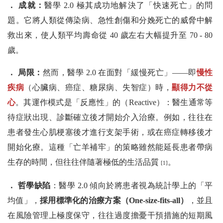
． 成就：
醫學 2.0 極其成功地解決了「快速死亡」的問
題。它將人類從傳染病、急性創傷和分娩死亡的威脅中解
救出來，使人類平均壽命從 40 歲左右大幅提升至 70 - 80
歲。
． 局限：
然而，醫學 2.0 在面對「緩慢死亡」——即
慢性
疾病
（心臟病、癌症、糖尿病、失智症）時，
顯得力不從
心
。其運作模式是「反應性」的（Reactive）：醫生通常等
待症狀出現、診斷確立後才開始介入治療。例如，往往在
患者發生心肌梗塞後才進行支架手術，或在癌症轉移後才
開始化療。這種「亡羊補牢」的策略雖然能延長患者帶病
生存的時間，但往往伴隨著極低的生活品質
。
[1]
． 哲學缺陷
：醫學 2.0 傾向於將患者視為統計學上的「平
均值」，
採用標準化的治療方案（One-size-fits-all）
，並且
在風險管理上極度保守，往往過度擔憂干預措施的短期風