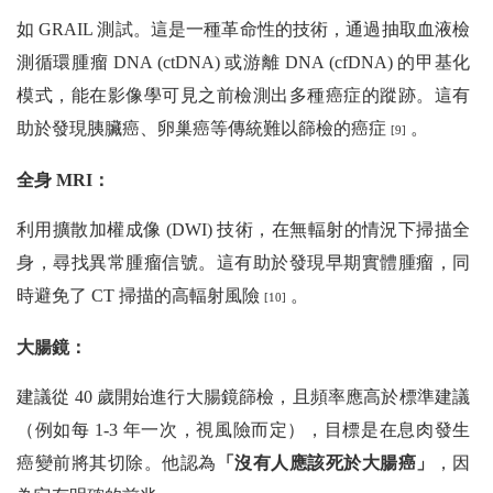
如 GRAIL 測試。這是一種革命性的技術，通過抽取血液檢
測循環腫瘤 DNA (ctDNA) 或游離 DNA (cfDNA) 的甲基化
模式，能在影像學可見之前檢測出多種癌症的蹤跡。這有
助於發現胰臟癌、卵巢癌等傳統難以篩檢的癌症
。
[9]
全身 MRI：
利用擴散加權成像 (DWI) 技術，在無輻射的情況下掃描全
身，尋找異常腫瘤信號。這有助於發現早期實體腫瘤，同
時避免了 CT 掃描的高輻射風險
。
[10]
大腸鏡：
建議從 40 歲開始進行大腸鏡篩檢，且頻率應高於標準建議
（例如每 1-3 年一次，視風險而定），目標是在息肉發生
癌變前將其切除。他認為
「沒有人應該死於大腸癌」
，因