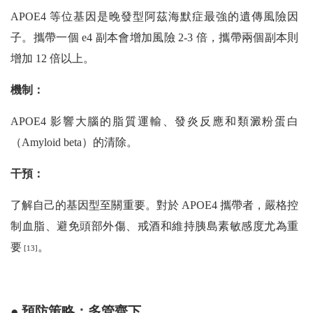
APOE4 等位基因是晚發型阿茲海默症最強的遺傳風險因
子。攜帶一個 e4 副本會增加風險 2-3 倍，攜帶兩個副本則
增加 12 倍以上。
機制：
APOE4 影響大腦的脂質運輸、發炎反應和類澱粉蛋白
（Amyloid beta）的清除。
干預：
了解自己的基因型至關重要。對於 APOE4 攜帶者，嚴格控
制血脂、避免頭部外傷、戒酒和維持胰島素敏感度尤為重
要
。
[13]
● 預防策略：多管齊下