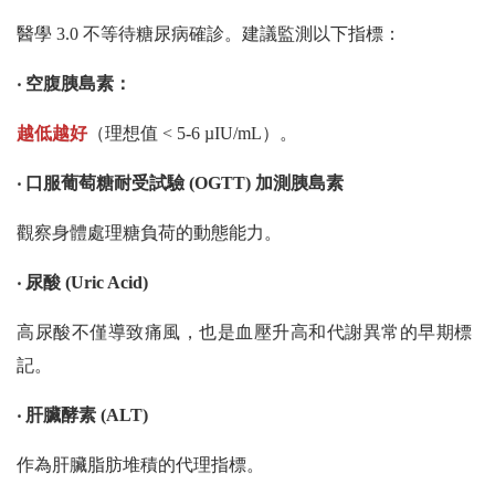
醫學 3.0 不等待糖尿病確診。建議監測以下指標：
‧ 空腹胰島素：
越低越好
（理想值 < 5-6 µIU/mL）。
‧ 口服葡萄糖耐受試驗 (OGTT) 加測胰島素
觀察身體處理糖負荷的動態能力。
‧ 尿酸 (Uric Acid)
高尿酸不僅導致痛風，也是血壓升高和代謝異常的早期標
記。
‧ 肝臟酵素 (ALT)
作為肝臟脂肪堆積的代理指標。