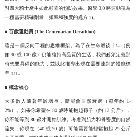
對四大騎士產生如此顯著的預防效果。醫學 3.0 將運動視為
一種需要精確劑量、頻率和強度的處方
。
[1]
■ 百歲運動員 (The Centenarian Decathlon)
這是一個反向工程的思維框架。為了在生命最後十年（例
如 90 或 100 歲）仍能維持高品質的生活，我們必須定義那
時想要具備的能力，並以此推導出現在需要達到的體能標
準
。
[17]
■ 概念核心
大多數人隨著年齡增長，體能會自然衰退（每年約 1-
2%）。如果你希望在 80 歲時能抱起孫子（約 13 公斤），
你不能等到 80 歲才開始訓練。考慮到肌力和骨密度的自然
流失，你現在（40 或 50 歲）可能需要能輕鬆抱起 25 公斤