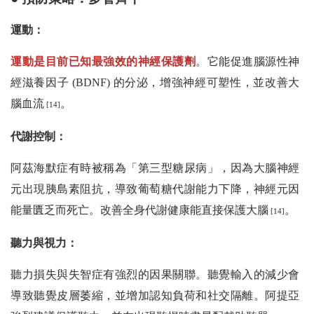
運動：
運動是目前已知最強效的神經保護劑
。它能促進腦源性神
經滋養因子 (BDNF) 的分泌，增強神經可塑性，並改善大
腦血流
。
[14]
代謝控制：
阿茲海默症有時被稱為「第三型糖尿病」，因為大腦神經
元出現胰島素阻抗，導致葡萄糖代謝能力下降，神經元因
能量匱乏而死亡。改善全身代謝健康能直接保護大腦
。
[14]
聽力與視力：
聽力損失與失智症有強烈的因果關聯。聽覺輸入的減少會
導致聽覺皮層萎縮，並增加認知負荷和社交隔離。阿提亞