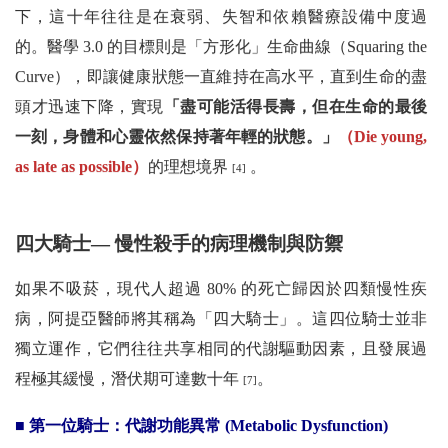
下，這十年往往是在衰弱、失智和依賴醫療設備中度過
的。醫學 3.0 的目標則是「方形化」生命曲線（Squaring the
Curve），即讓健康狀態一直維持在高水平，直到生命的盡
頭才迅速下降，實現
「盡可能活得長壽，但在生命的最後
一刻，身體和心靈依然保持著年輕的狀態。」
（Die young,
as late as possible）
的理想境界
。
[4]
四大騎士— 慢性殺手的病理機制與防禦
如果不吸菸，現代人超過 80% 的死亡歸因於四類慢性疾
病，阿提亞醫師將其稱為「四大騎士」。這四位騎士並非
獨立運作，它們往往共享相同的代謝驅動因素，且發展過
程極其緩慢，潛伏期可達數十年
。
[7]
■
第一位騎士：代謝功能異常 (Metabolic Dysfunction)