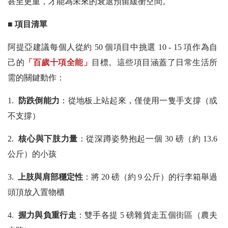
甚至更重，才能為未來的衰退預留緩衝空間。
■ 項目清單
阿提亞建議每個人從約 50 個項目中挑選 10 - 15 項作為自
己的
「百歲十項全能」
目標。這些項目涵蓋了日常生活所
需的關鍵動作：
1.
防跌倒能力
：從地板上站起來，僅使用一隻手支撐（或
不支撐）
2.
核心與下肢力量
：從深蹲姿勢抱起一個 30 磅（約 13.6
公斤）的小孩
3.
上肢與肩部穩定性
：將 20 磅（約 9 公斤）的行李箱舉過
頭頂放入置物櫃
4.
握力與負重行走
：雙手各提 5 磅雜貨走五個街區（農夫