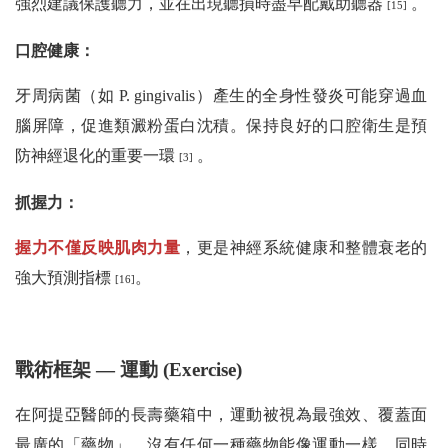
強烈建議保護聽力，並在出現聽損時盡早配戴助聽器
。
[15]
口腔健康：
牙周病菌（如 P. gingivalis）產生的全身性發炎可能穿過血
腦屏障，促進類澱粉蛋白沈積。保持良好的口腔衛生是預
防神經退化的重要一環
。
[3]
抓握力：
握力不僅反映肌肉力量
，更是神經系統健康和整體衰老的
強大預測指標
。
[16]
戰術框架 — 運動 (Exercise)
在阿提亞醫師的長壽藥箱中，運動被視為最強效、覆蓋面
最廣的「藥物」。沒有任何一種藥物能像運動一樣，同時