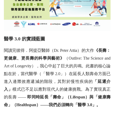
醫學 3.0 的實踐藍圖
閱讀完彼得．阿提亞醫師（Dr. Peter Attia）的大作
《長壽：
更健康、更長壽的科學與藝術》
（Outlive: The Science and
Art of Longevity），我心中起了巨大的共鳴。此書的核心論
點在於，當代醫學（「醫學 2.0」）在延長人類壽命方面已
進入邊際效應遞減的階段，其對於慢性疾病的
「延遲介
入」
模式已不足以應對現代人的健康挑戰。為了實現真正
的長壽 ——
即同時延長「壽命」（Lifespan）與「健康壽
命」（Healthspan）——我們必須轉向「醫學 3.0」。