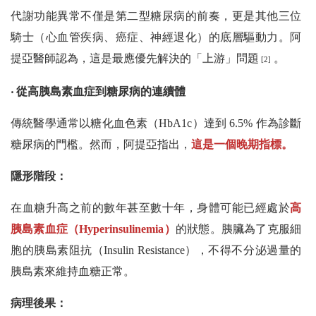
代謝功能異常不僅是第二型糖尿病的前奏，更是其他三位
騎士（心血管疾病、癌症、神經退化）的底層驅動力。阿
提亞醫師認為，這是最應優先解決的「上游」問題
。
[2]
‧ 從高胰島素血症到糖尿病的連續體
傳統醫學通常以糖化血色素（HbA1c）達到 6.5% 作為診斷
糖尿病的門檻。然而，阿提亞指出，
這是一個晚期指標。
隱形階段：
在血糖升高之前的數年甚至數十年，身體可能已經處於
高
胰島素血症
（Hyperinsulinemia）
的狀態。胰臟為了克服細
胞的胰島素阻抗（Insulin Resistance），不得不分泌過量的
胰島素來維持血糖正常。
病理後果：