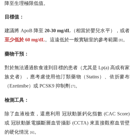
降至生理極限低值。
目標值：
建議將 ApoB 降至
20-30 mg/dL
（相當於嬰兒水平），或者
至少低於 60 mg/dL
。這遠低於一般實驗室的參考範圍
。
[8]
藥物干預：
對於無法通過飲食達到目標的患者（尤其是 Lp(a) 高或有家
族史者），應考慮使用他汀類藥物（Statins）、依折麥布
（Ezetimibe）或 PCSK9 抑制劑
。
[7]
檢測工具：
除了血液檢查，還應利用 冠狀動脈鈣化指數 (CAC Score)
或 冠狀動脈電腦斷層血管攝影 (CCTA) 來直接觀察血管壁
的硬化情況
。
[6]