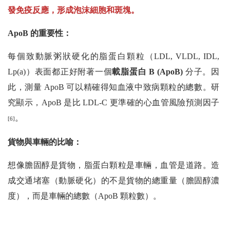
發免疫反應，形成泡沫細胞和斑塊。
ApoB 的重要性：
每個致動脈粥狀硬化的脂蛋白顆粒（LDL, VLDL, IDL,
Lp(a)）表面都正好附著一個
載脂蛋白 B (ApoB)
分子。因
此，測量 ApoB 可以精確得知血液中致病顆粒的總數。研
究顯示，ApoB 是比 LDL-C 更準確的心血管風險預測因子
。
[6]
貨物與車輛的比喻：
想像膽固醇是貨物，脂蛋白顆粒是車輛，血管是道路。造
成交通堵塞（動脈硬化）的不是貨物的總重量（膽固醇濃
度），而是車輛的總數（ApoB 顆粒數）。