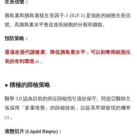
生長信號：
胰島素和胰島素樣生長因子-1 (IGF-1) 是強效的細胞生長信
號。高胰島素水平會促進癌細胞的分裂和擴散。
預防策略：
通過改善代謝健康、降低胰島素水平，可以剝奪癌細胞生
長的有利環境
。
[6]
● 積極的篩檢策略
醫學 3.0 認為目前的癌症篩檢指引過於保守。阿提亞醫師主
張採用「多重堆疊」的篩檢技術，以提高早期發現的機率
。
[2]
液態切片 (Liquid Biopsy)：