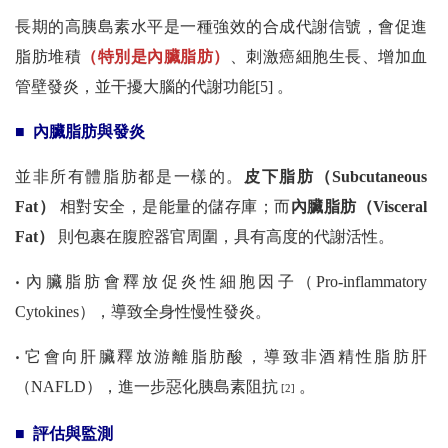
長期的高胰島素水平是一種強效的合成代謝信號，會促進
脂肪堆積
（特別是內臟脂肪）
、刺激癌細胞生長、增加血
管壁發炎，並干擾大腦的代謝功能[5] 。
■
內臟脂肪與發炎
並非所有體脂肪都是一樣的。
皮下脂肪（Subcutaneous
Fat）
相對安全，是能量的儲存庫；而
內臟脂肪（Visceral
Fat）
則包裹在腹腔器官周圍，具有高度的代謝活性。
‧
內臟脂肪會釋放促炎性細胞因子（Pro-inflammatory
Cytokines），導致全身性慢性發炎。
‧
它會向肝臟釋放游離脂肪酸，導致非酒精性脂肪肝
（NAFLD），進一步惡化胰島素阻抗
。
[2]
■
評估與監測