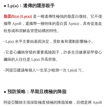
● Lp(a)：遺傳的隱形殺手
脂蛋白(a) [Lp(a)]
是一種遺傳性極強的脂蛋白微粒。它不僅
攜帶 ApoB，還攜帶一種特殊的蛋白質 Apo(a)，具有促進血
栓形成和溶解血管壁結構的特性。
‧
Lp(a) 水平主要由基因決定，受飲食和運動影響極小。
‧
它是心臟病突發的重要風險因子，許多生活健康卻早發心
臟病的人往往是 Lp(a) 升高所致。
‧
阿提亞建議每個人一生至少檢測一次 Lp(a)[ 7] 。
● 預防策略：早期且積極的降脂
阿提亞醫師主張採取極度積極的降脂策略，目標是將 ApoB