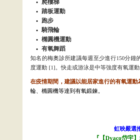
爬樓梯
踏板運動
跑步
騎飛輪
橢圓機運動
有氧舞蹈
知名的梅奧診所建議每週至少進行150分鐘
度運動 [1]。快走或游泳是中等強度有氧
在疫情期間，建議以能居家進行的有氧運動
輪、橢圓機等達到有氧鍛鍊。
虹映嚴選
『【Dyaco岱宇】S