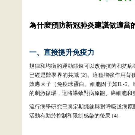
為什麼預防新冠肺炎建議做適當
一、直接提升免疫力
規律和均衡的運動鍛鍊可以改善抗菌和抗病
已經是醫學界的共識 [2]。這種增強作用
效應因子（免疫球蛋白、細胞因子如IL-6
的刺激循環，這將導致對病原體、癌細胞和發炎
流行病學研究已將定期鍛鍊與對呼吸道病原
活動有助於控制和限制感染的後果 [4]。