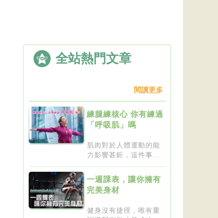
全站熱門文章
閱讀更多
練腿練核心 你有練過
「呼吸肌」嗎
肌肉對於人體運動的能
力影響甚鉅，這件事一
點都不新...
一週課表，讓你擁有
完美身材
健身沒有捷徑，唯有重