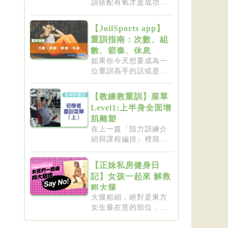
訓搭配有氧才是成功的
不二法門...
【JoiiSports app】
重訓指南：次數、組
數、節奏、休息
如果你今天想要成為一
位重訓高手的話或是想
要突破瓶...
【教練教重訓】菜單
Level1:上半身全面增
肌雕塑
在上一篇「阻力訓練介
紹與課程編排」裡我們
介紹了重...
【正妹私房健身日
記】女孩一起來 解救
粗大腿
大腿粗細，絕對是東方
女生最在意的部位，彷
彿大腿細...