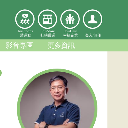
愛
虹映嚴
幸福企
登入個
JoiiSports
JoiiStore
JoiiCare
愛運動
虹映嚴選
幸福企業
登入/
註冊
運
選
業
人中心
動
影音專區
更多資訊