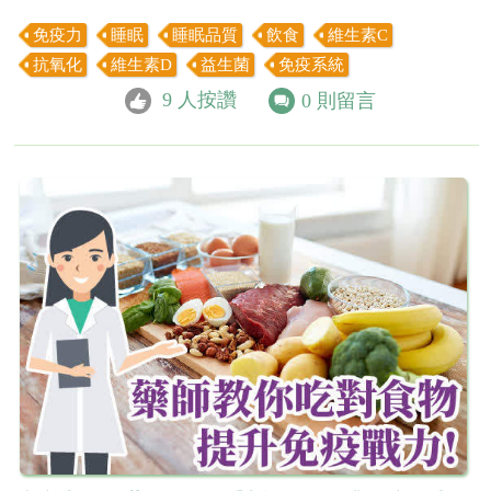
免疫力
睡眠
睡眠品質
飲食
維生素C
抗氧化
維生素D
益生菌
免疫系統
9
人按讚
0
則留言