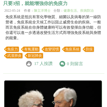
只要3招，就能增強你的免疫力
2022-05-24 作者：
陳立洋博士
分類：
健康生活
、
疾病防治
免疫系統是抵抗有害化學物質、細菌以及病毒的第一線防
禦者，免疫系統全天候工作以阻止威脅生命的疾病。一般
而言免疫系統在你身體健康時可以有效發揮自身功能，但
你還可以進一步透過改變生活方式而增強免疫系統與身體
的能量。
免疫力
有氧運動
改變習慣
免疫系統
防疫
武漢肺炎
新冠肺炎
17
人按讚
0
則留言