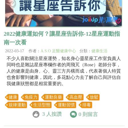
2022健康運如何？讓星座告訴你-12星座運動指
南一次看
2022-03-17 作者：
A.S.O 足醫健康中心
分類：
健康生活
不少人喜歡關注星座運勢，知名身心靈星座工作室負責人
同時也是雜誌星座專欄作者的周飛芃（Rose）老師分享，
人的健康是由身、心、靈三方共構而成，代表著個人特質
也會影響到健康，因此，多花點心力去了解自己與評估自
我健康狀態都是相當重要的。
健康
免疫力
運動良藥
高血壓
放鬆
規律運動
生活型態
運動習慣
排毒
3
人按讚
0
則留言