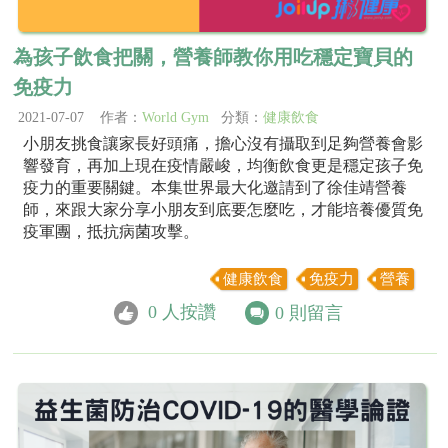
為孩子飲食把關，營養師教你用吃穩定寶貝的
免疫力
2021-07-07 作者：
World Gym
分類：
健康飲食
小朋友挑食讓家長好頭痛，擔心沒有攝取到足夠營養會影
響發育，再加上現在疫情嚴峻，均衡飲食更是穩定孩子免
疫力的重要關鍵。本集世界最大化邀請到了徐佳靖營養
師，來跟大家分享小朋友到底要怎麼吃，才能培養優質免
疫軍團，抵抗病菌攻擊。
健康飲食
免疫力
營養
0
人按讚
0
則留言