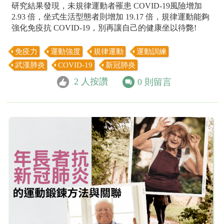
研究結果發現，未規律運動者罹患 COVID-19風險增加
2.93 倍，坐式生活型態者則增加 19.17 倍，規律運動能夠
強化免疫抗 COVID-19，別再讓自己的健康坐以待斃!
免疫力
運動強度
規律運動
運動訓練
武漢肺炎
COVID-19
新冠肺炎
2
人按讚
0
則留言