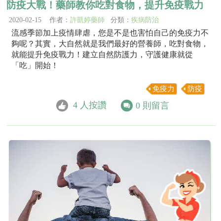
防疫大戰！藥師教你吃對食物，提升免疫戰力
2020-02-15 作者：
許凱婷藥師
分類：
疾病防治
流感季節加上疫情肆虐，您是不是也害怕自己的免疫力不
夠呢？其實，大自然就是我們最好的營養師，吃對食物，
就能提升免疫戰力！建立自然防護力，守護健康就從
「吃」開始！
免疫力
防疫
4
人按讚
0
則留言