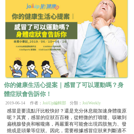
你的健康生活心提案｜感冒了可以運動嗎？身
體症狀會告訴你！
2019-06-14 作者：
JoiiUp編輯部
分類：
JoiiWeekly
感冒是要流點汗比較快好？還是充分休息能加速身體復原
呢？其實，感冒的症狀百百種，從輕微的打噴嚏、咳嗽到
扁桃腺發炎和喉嚨痛，再嚴重有可能會出現四肢無力、發
燒或是頭暈等症狀。因此，需要根據感冒症狀來判斷適不