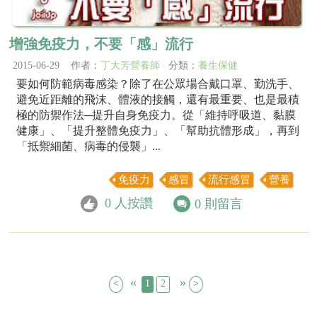
增強免疫力，不要「感」流行
2015-06-29 作者：
丁大芳營養師
分類：
養生保健
要如何防範病毒感染？除了在公眾場合戴口罩、勤洗手、
避免近距離的飛沫、體液的接觸，還有最重要、也是最積
極的防禦作法─提升自身免疫力。從「維持呼吸道、黏膜
健康」、「提升整體免疫力」、「幫助抗體形成」，再到
「抵禦細菌、病毒的侵襲」...
免疫力
感冒
流行感冒
營養
0
人按讚
0
則留言
«
»
<
1
2
>