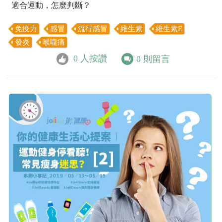
適合運動，怎麼判斷？
免疫力
感冒
流行感冒
維生素
維生素E
發炎
喉嚨痛
0
人按讚
0
則留言