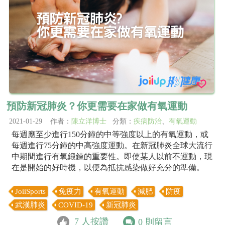
預防新冠肺炎？你更需要在家做有氧運動
2021-01-29 作者：
陳立洋博士
分類：
疾病防治
、
有氧運動
每週應至少進行150分鐘的中等強度以上的有氧運動，或
每週進行75分鐘的中高強度運動。在新冠肺炎全球大流行
中期間進行有氧鍛鍊的重要性。即使某人以前不運動，現
在是開始的好時機，以便為抵抗感染做好充分的準備。
JoiiSports
免疫力
有氧運動
減肥
防疫
武漢肺炎
COVID-19
新冠肺炎
7
人按讚
0
則留言