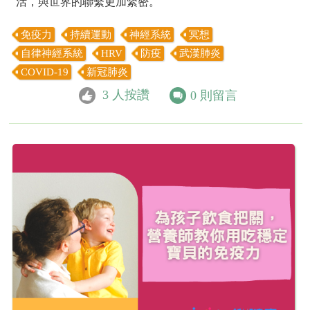
活，與世界的聯繫更加緊密。
免疫力
持續運動
神經系統
冥想
自律神經系統
HRV
防疫
武漢肺炎
COVID-19
新冠肺炎
3
人按讚
0
則留言