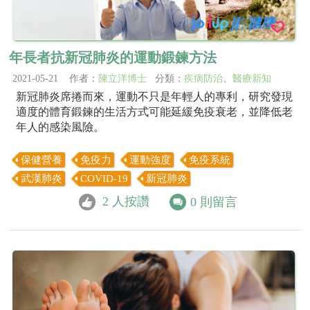
年長者抗新冠肺炎的運動鍛鍊方法
2021-05-21 作者：
陳立洋博士
分類：
疾病防治
、
醫療新知
新冠肺炎席捲而來，運動不只是年輕人的專利，研究發現
適度的體育鍛鍊的生活方式可能延緩免疫衰老，並降低老
年人的感染風險。
保健營養
免疫力
運動強度
免疫系統
武漢肺炎
COVID-19
新冠肺炎
2
人按讚
0
則留言