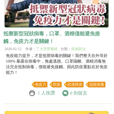
抵禦新型冠狀病毒，口罩、酒精僅能避免接
觸，免疫力才是關鍵！
2020-02-12 作者：
丁大芳營養師
分類：
疾病防治
免疫能力提升，才是抵禦病毒的關鍵！我們整天在外等於
100% 暴露在病毒中，無處逃脫。口罩隔離、酒精消毒無
法完全抵制病毒，僅能避免接觸。因此防疫重點在於免疫
能力！
免疫力
防疫
武漢肺炎
冠狀病毒
1
人按讚
0
則留言