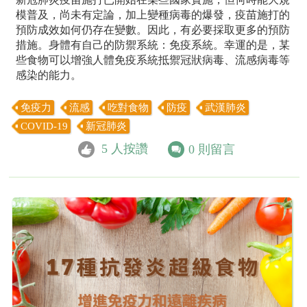
模普及，尚未有定論，加上變種病毒的爆發，疫苗施打的
預防成效如何仍存在變數。因此，有必要採取更多的預防
措施。身體有自己的防禦系統：免疫系統。幸運的是，某
些食物可以增強人體免疫系統抵禦冠狀病毒、流感病毒等
感染的能力。
免疫力
流感
吃對食物
防疫
武漢肺炎
COVID-19
新冠肺炎
5
人按讚
0
則留言