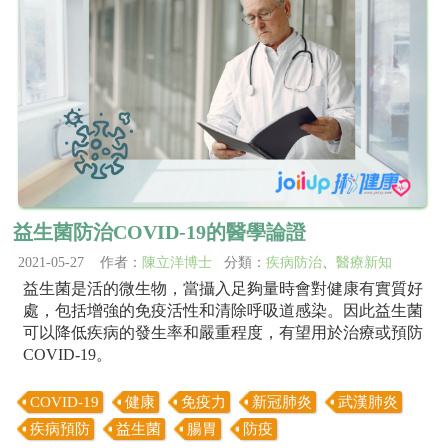
益生菌防治COVID-19的醫學論證
2021-05-27 作者：
陳立洋博士
分類：
疾病防治
、
醫療新知
益生菌是活的微生物，當攝入足夠量時會對健康有實質好
處，包括增強的免疫活性和清除呼吸道感染。因此益生菌
可以降低疾病的發生率和嚴重程度，有望用於治療或預防
COVID-19。
COVID-19
健康
免疫力
新冠肺炎
武漢肺炎
疾病預防
益生菌
腸胃
防疫