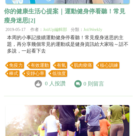
你的健康生活心提案｜運動健身停看聽！常見
瘦身迷思[2]
2019-05-17 作者：
JoiiUp編輯部
分類：
JoiiWeekly
本周的小事記接續運動健身停看聽！常見瘦身迷思的主
題，再分享幾個常見的運動或是健身資訊給大家啦～話不
多說，一起看下去
免疫力
有效運動
有氧
肌肉痠痛
核心訓練
棒式
安靜心率
低強度
0
人按讚
0
則留言