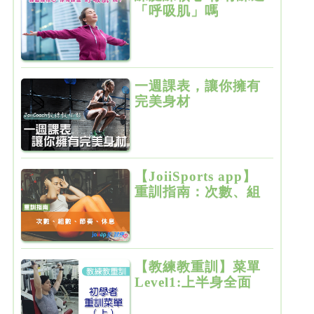
「呼吸肌」嗎
一週課表，讓你擁有
完美身材
【JoiiSports app】
重訓指南：次數、組
數、節奏、休息
【教練教重訓】菜單
Level1:上半身全面
增肌雕塑