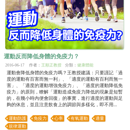
運動反而降低身體的免疫力？
2016-06-17 作者：
王順正教授
分類：
健康體能
運動會降低身體的免疫力嗎？王教授建議：只要謹記「過
度的運動有百害而無一利」、「適度的運動有百利而無一
害」、「適度的運動增強免疫力」、「過度的運動降低免
疫力」的原則，瞭解「運動造成免疫力降低的現象是短暫
的，在幾小時內便會回復」的事實，進行適度的運動與足
夠的休息，並且注意飲食上的調節與多樣化，即不用...
運動防護
免疫力
心率
有氧運動
適量
規律運動