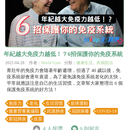
年紀越大免疫力越低！？6招保護你的免疫系統
2022-04-28 作者：
World Gym
分類：
健康生活
、
疾病防治
青壯年的免疫力會隨著年齡遞增，但過了 40 歲以後，免
疫系統卻會逐年衰退，為了避免讓免疫系統老化的太快，
平常就應該注意自己的生活習慣，文章幫大家整理出 6 個
保護免疫系統的好方法！
免疫力
老化
生活習慣
規律運動
微量營養素攝取
武漢肺炎
冠狀病毒
COVID-19
新冠肺炎
疫苗
4
人按讚
0
則留言