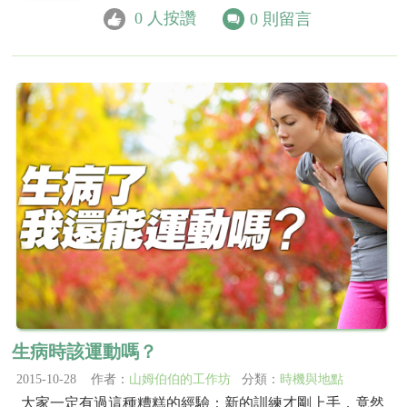
0
人按讚
0
則留言
生病時該運動嗎？
2015-10-28 作者：
山姆伯伯的工作坊
分類：
時機與地點
大家一定有過這種糟糕的經驗：新的訓練才剛上手，竟然