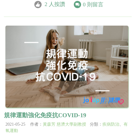
2
人按讚
0
則留言
規律運動強化免疫抗COVID-19
2021-05-25 作者：
黃森芳 慈濟大學副教授
分類：
疾病防治
、
有
氧運動