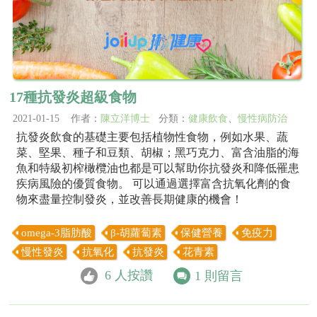
17種抗發炎超級食物
2021-01-15 作者：
陳立洋博士
分類：
健康飲食
、
慢性病防治
抗發炎飲食的基礎主要包括植物性食物，例如水果、蔬
菜、堅果、種子和豆類、胡椒；黑巧克力、富含油脂的海
魚和特級初榨橄欖油也都是可以幫助你抗發炎和降低罹患
疾病風險的優質食物。 可以通過選擇富含抗氧化劑的食
物來盡量控制發炎，並改善長期健康的機會！
omega-3脂肪酸
β-胡蘿蔔素
保健營養
免疫力
慢性發炎
抗氧化
抗發炎
花青素
6
人按讚
1
則留言