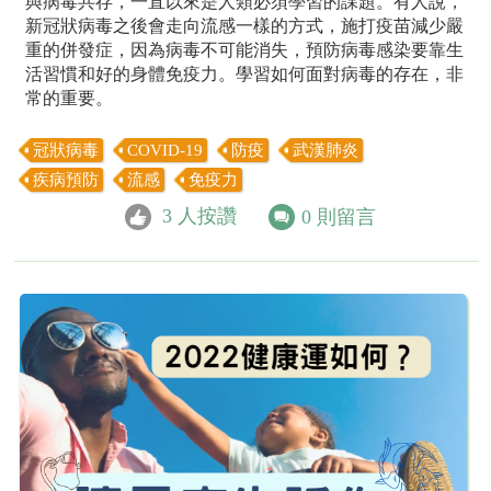
與病毒共存，一直以來是人類必須學習的課題。有人說，
新冠狀病毒之後會走向流感一樣的方式，施打疫苗減少嚴
重的併發症，因為病毒不可能消失，預防病毒感染要靠生
活習慣和好的身體免疫力。學習如何面對病毒的存在，非
常的重要。
冠狀病毒
COVID-19
防疫
武漢肺炎
疾病預防
流感
免疫力
3
人按讚
0
則留言