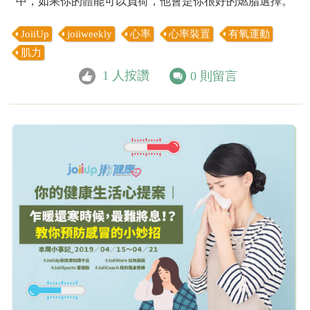
中，如果你的體能可以負荷，他會是你很好的燃脂選擇。
JoiiUp
joiiweekly
心率
心率裝置
有氧運動
肌力
1
人按讚
0
則留言