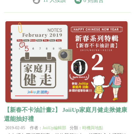
11
人按讚
0
則留言
【新春不卡油計畫2】 JoiiUp家庭月健走揪健康
還能抽好禮
2019-02-05 作者：
JoiiUp編輯部
分類：
時機與地點