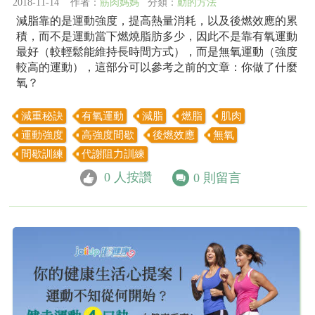
2018-11-14 作者：
筋肉媽媽
分類：
動的方法
減脂靠的是運動強度，提高熱量消耗，以及後燃效應的累
積，而不是運動當下燃燒脂肪多少，因此不是靠有氧運動
最好（較輕鬆能維持長時間方式），而是無氧運動（強度
較高的運動），這部分可以參考之前的文章：你做了什麼
氧？
減重秘訣
有氧運動
減脂
燃脂
肌肉
運動強度
高強度間歇
後燃效應
無氧
間歇訓練
代謝阻力訓練
0
人按讚
0
則留言