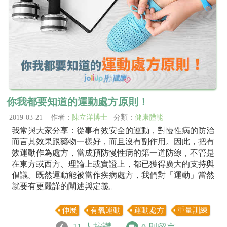
你我都要知道的運動處方原則！
2019-03-21 作者：
陳立洋博士
分類：
健康體能
我常與大家分享：從事有效安全的運動，對慢性病的防治
而言其效果跟藥物一樣好，而且沒有副作用。因此，把有
效運動作為處方，當成預防慢性病的第一道防線，不管是
在東方或西方、理論上或實證上，都已獲得廣大的支持與
倡議。既然運動能被當作疾病處方，我們對「運動」當然
就要有更嚴謹的闡述與定義。
伸展
有氧運動
運動處方
重量訓練