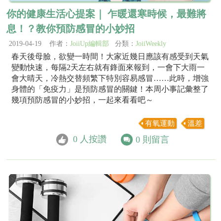
你的健康生活心提案｜ 乍暖還寒時候，最難將
息！？教你預防感冒的小妙招
2019-04-19 作者：
JoiiUp編輯部
分類：
JoiiWeekly
春天後母臉，欲變一時間！大家近幾日應該有感受到天氣
變動快速，每隔2天左右就有鋒面來報到，一會下大雨一
會大晴天，冷熱交替頻繁下特別容易感冒……此時，增強
身體的「免疫力」是預防感冒的關鍵！本周小事記彙整了
幾項預防感冒的小妙招，一起來看看吧～
有氧運動
溫差
0
人按讚
0
則留言