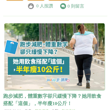
0
人按讚
0
則留言
跑步減肥，體重數字卻只緩慢下降？她用飲食
搭配「這個」，半年瘦10公斤！