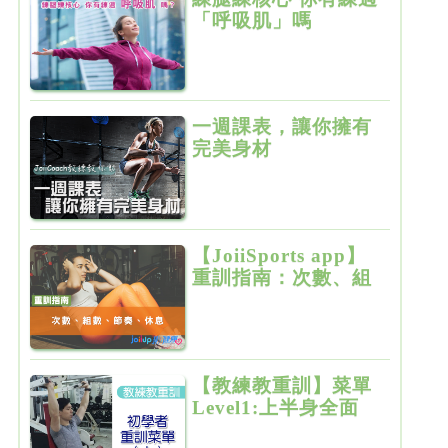
「呼吸肌」嗎
一週課表，讓你擁有
完美身材
【JoiiSports app】
重訓指南：次數、組
數、節奏、休息
【教練教重訓】菜單
Level1:上半身全面
增肌雕塑