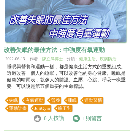
改善失眠的最佳方法：中強度有氧運動
2022-06-13 作者：
陳立洋博士
分類：
健康生活
、
疾病防治
睡眠與營養和運動一樣，都是健康生活方式的重要組成。
透過改善一個人的睡眠，可以改善他的身心健康。睡眠是
健康的晴雨表，就像人的體溫、血壓、心跳、呼吸一樣重
要，可以說是第五個重要的生命標誌。
失眠
有氧運動
營養
睡眠
運動習慣
運動計畫
JoiiGym
蜂王乳
8
人按讚
1
則留言