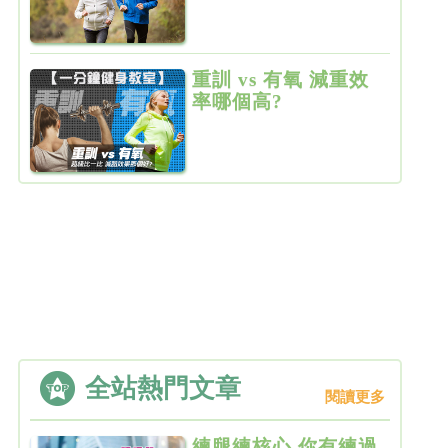
重訓 vs 有氧 減重效
率哪個高?
全站熱門文章
閱讀更多
練腿練核心 你有練過