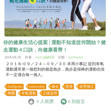
你的健康生活心提案│運動不知道從何開始？健
走運動４口訣，向健康看齊！
2018-09-28 作者：
JoiiUp編輯部
分類：
JoiiWeekly
２０１８/０９／２４～０９／３０ 本周小事記 提到有氧
運動通常第一個想到的都是跑步，跑步是很棒的運動但並
不一定適合每一個人。
JoiiSports
joiiweekly
健走
塑身
姿勢矯正
揪團
有氧運動
正確姿勢
0
人按讚
0
則留言