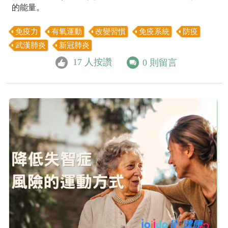
的能量。
免疫力
有氧運動
改變習慣
免疫系統
防疫
武漢肺炎
新冠肺炎
17
人按讚
0
則留言