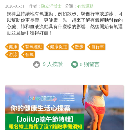
2020-01-31 作者：
陳立洋博士
分類：
有氧運動
規律且持續地有氧運動，例如散步、騎自行車或游泳，可
以幫助你更長壽、更健康！先一起來了解有氧運動對你的
心臟、肺和血液流動具有什麼樣的影響，然後開始有氧運
動並且從中獲得好處！
健康
有氧運動
健康促進
散步
自行車
游泳
有氧
9
人按讚
0
則留言