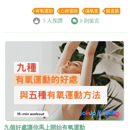
有氧運動
心肺適能
攝氧量
腸道菌
5
人按讚
0
則留言
九個好處讓你馬上開始有氧運動