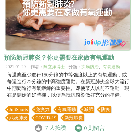
預防新冠肺炎？你更需要在家做有氧運動
2021-01-29 作者：
陳立洋博士
分類：
疾病防治
、
有氧運動
每週應至少進行150分鐘的中等強度以上的有氧運動，或
每週進行75分鐘的中高強度運動。在新冠肺炎全球大流行
中期間進行有氧鍛鍊的重要性。即使某人以前不運動，現
在是開始的好時機，以便為抵抗感染做好充分的準備。
JoiiSports
免疫力
有氧運動
減肥
防疫
武漢肺炎
COVID-19
新冠肺炎
7
人按讚
0
則留言