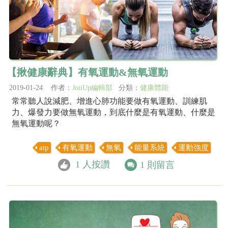
【揪健康辭典】有氧運動&無氧運動
2019-01-24 作者：
JoiiUp編輯部
分類：
健康體能
常常聽人說減肥、增進心肺功能要做有氧運動、訓練肌
力、爆發力要做無氧運動，到底什麼是有氧運動、什麼是
無氧運動呢？
atp
有氧運動
無氧
能量系統
運動強度
1
人按讚
1
則留言