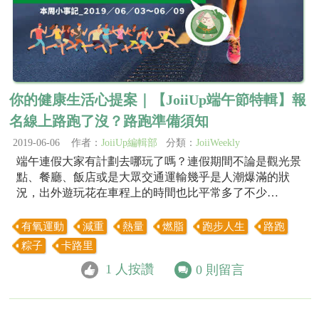
你的健康生活心提案｜【JoiiUp端午節特輯】報
名線上路跑了沒？路跑準備須知
2019-06-06 作者：
JoiiUp編輯部
分類：
JoiiWeekly
端午連假大家有計劃去哪玩了嗎？連假期間不論是觀光景
點、餐廳、飯店或是大眾交通運輸幾乎是人潮爆滿的狀
況，出外遊玩花在車程上的時間也比平常多了不少…
有氧運動
減重
熱量
燃脂
跑步人生
路跑
粽子
卡路里
1
人按讚
0
則留言