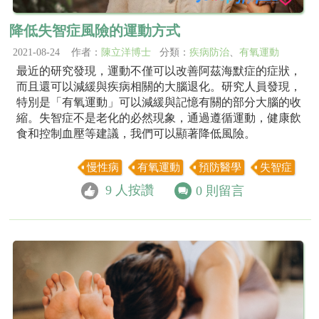
降低失智症風險的運動方式
2021-08-24 作者：
陳立洋博士
分類：
疾病防治
、
有氧運動
最近的研究發現，運動不僅可以改善阿茲海默症的症狀，
而且還可以減緩與疾病相關的大腦退化。研究人員發現，
特別是「有氧運動」可以減緩與記憶有關的部分大腦的收
縮。失智症不是老化的必然現象，通過遵循運動，健康飲
食和控制血壓等建議，我們可以顯著降低風險。
慢性病
有氧運動
預防醫學
失智症
9
人按讚
0
則留言