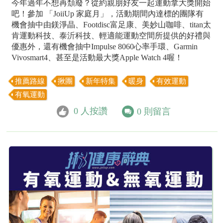
今年過年不想再頹廢？從約親朋好友一起運動拿大獎開始
吧！參加 「JoiiUp 家庭月」，活動期間內達標的團隊有
機會抽中由鎂淨晶、Footdisc富足康、美妙山咖啡、titan太
肯運動科技、泰沂科技、輕適能運動空間所提供的好禮與
優惠外，還有機會抽中Impulse 8060心率手環、Garmin
Vivosmart4、甚至是活動最大獎Apple Watch 4喔！
推薦路線
揪團
新年特集
暖身
有效運動
有氧運動
0
人按讚
0
則留言