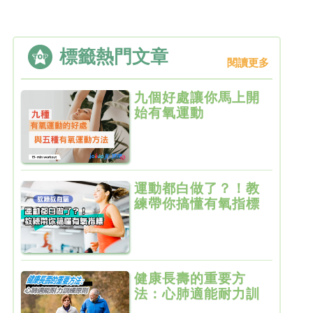
標籤熱門文章
閱讀更多
九個好處讓你馬上開
始有氧運動
運動都白做了？！教
練帶你搞懂有氧指標
健康長壽的重要方
法：心肺適能耐力訓
練原則