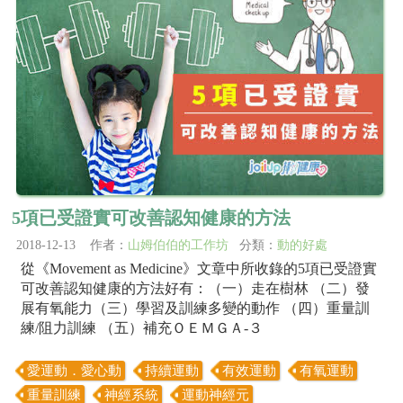
5項已受證實可改善認知健康的方法
2018-12-13 作者：
山姆伯伯的工作坊
分類：
動的好處
從《Movement as Medicine》文章中所收錄的5項已受證實
可改善認知健康的方法好有：（一）走在樹林 （二）發
展有氧能力（三）學習及訓練多變的動作 （四）重量訓
練/阻力訓練 （五）補充ＯＥＭＧＡ-３
愛運動．愛心動
持續運動
有效運動
有氧運動
重量訓練
神經系統
運動神經元