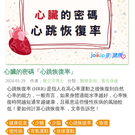
心臟的密碼「心跳恢復率」
2024-01-29 作者：
陳立洋博士
分類：
醫療新知
、
養生保健
心跳恢復率 (HRR) 是指人在高心率運動之後恢復到自然
心率的能力，一般而言，如果身體適能水準越好，心率恢
復時間越短通常越健康，且罹患這些慢性疾病的風險較
低！要如何計算心跳恢復率 ，文章告訴您！
健康促進
少糖
少脂
心跳恢復率
恢復
慢性病
有氧運動
規律運動