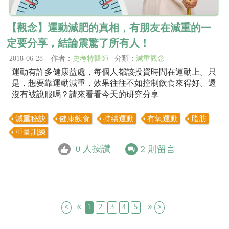
【觀念】運動減肥的真相，有朋友在減重的一
定要分享，結論震驚了所有人！
2018-06-28 作者：
史考特醫師
分類：
減重觀念
運動有許多健康益處，每個人都該投資時間在運動上。只
是，想要靠運動減重，效果往往不如控制飲食來得好。還
沒有被說服嗎？請來看看今天的研究分享
減重秘訣
健康飲食
持續運動
有氧運動
脂肪
重量訓練
0
人按讚
2
則留言
«
»
<
1
2
3
4
5
>