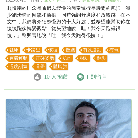
2023-07-11 作者：
陳立洋博士
分類：
健康生活
、
健康體能
超慢跑的理念是通過以緩慢的節奏進行長時間的跑步，減
少跑步時的衝擊和負擔，同時強調舒適度和放鬆感。在本
文中，我們將介紹超慢跑的十大好處，並希望能幫助你在
慢慢跑後轉變觀點，從失望地說「哇！我今天跑得很
慢，」到興奮地說「哇！我今天跑得很慢！」
健康
卡路里
恢復
慢跑
有效運動
有氧
有氧運動
正確姿勢
肌肉
脂肪
跑步
過度訓練
骨骼
體脂肪
10
人按讚
1
則留言