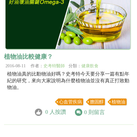
植物油比較健康？
2016-08-11 作者：
史考特醫師
分類：
健康飲食
植物油真的比動物油好嗎？史考特今天要分享一篇有點年
紀的研究，來向大家說明為什麼植物油並沒有真正打敗動
物油。
心血管疾病
膽固醇
植物油
0
人按讚
0
則留言