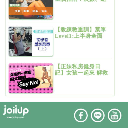
數、節奏、休息
【教練教重訓】菜單
Level1:上半身全面
增肌雕塑
【正妹私房健身日
記】女孩一起來 解救
粗大腿