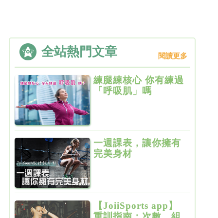
全站熱門文章
閱讀更多
練腿練核心 你有練過
「呼吸肌」嗎
一週課表，讓你擁有
完美身材
【JoiiSports app】
重訓指南：次數、組