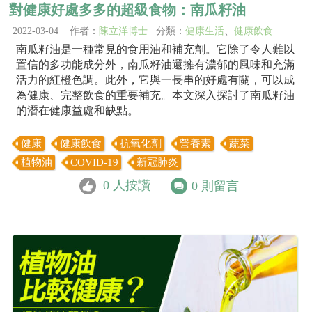
對健康好處多多的超級食物：南瓜籽油
2022-03-04 作者：
陳立洋博士
分類：
健康生活
、
健康飲食
南瓜籽油是一種常見的食用油和補充劑。它除了令人難以
置信的多功能成分外，南瓜籽油還擁有濃郁的風味和充滿
活力的紅橙色調。此外，它與一長串的好處有關，可以成
為健康、完整飲食的重要補充。本文深入探討了南瓜籽油
的潛在健康益處和缺點。
健康
健康飲食
抗氧化劑
營養素
蔬菜
植物油
COVID-19
新冠肺炎
0
人按讚
0
則留言