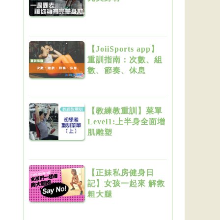
【JoiiSports app】
重訓指南：次數、組
數、節奏、休息
【教練教重訓】菜單
Level1:上半身全面增
肌雕塑
【正妹私房健身日
記】女孩一起來 解救
粗大腿