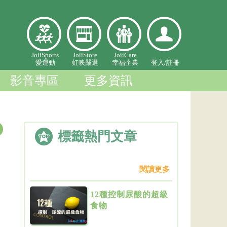
愛
虹映嚴
幸福企
登入個
JoiiSports
JoiiStore
JoiiCare
愛運動
虹映嚴選
幸福企業
登入/
註冊
運
選
業
人中心
動
影音專區
更多資訊
標籤熱門文章
閱讀更多
12種控制尿酸的超級
食物