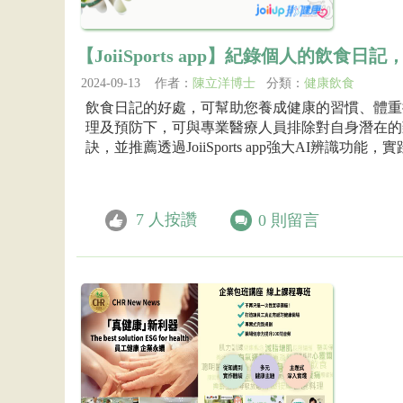
【JoiiSports app】紀錄個人的飲食
2024-09-13 作者：
陳立洋博士
分類：
健康飲食
飲食日記的好處，可幫助您養成健康的習慣、體重
理及預防下，可與專業醫療人員排除對自身潛在的
訣，並推薦透過JoiiSports app強大AI辨識功
7
人按讚
0
則留言