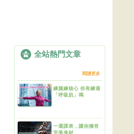
全站熱門文章
閱讀更多
練腿練核心 你有練過
「呼吸肌」嗎
一週課表，讓你擁有
完美身材