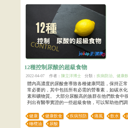
12種控制尿酸的超級食物
2022-04-07 作者：
陳立洋博士
分類：
疾病防治
、
健康
體內高濃度的尿酸會導致各種健康問題，保持正常
常必要的，其中包括所有必需的營養素，如碳水化
素和礦物質。 大部分尿酸高的族群在他們飲食中
列出有醫學實證的一些超級食物，可以幫助他們調節
健康
健康飲食
疾病預防
痛風
飲水
橄欖油
尿酸