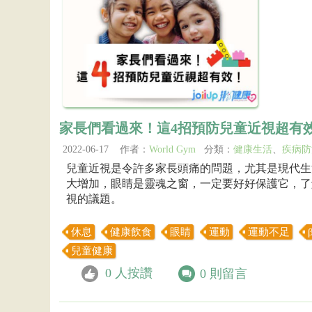
家長們看過來！這4招預防兒童近視超有
2022-06-17 作者：
World Gym
分類：
健康生活
、
疾病防
兒童近視是令許多家長頭痛的問題，尤其是現代生
大增加，眼睛是靈魂之窗，一定要好好保護它，了
視的議題。
休息
健康飲食
眼睛
運動
運動不足
兒童健康
0
人按讚
0
則留言