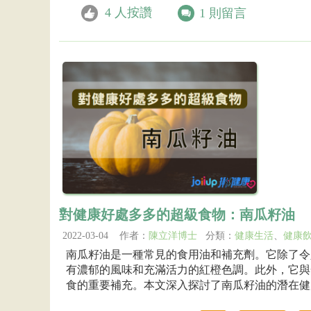
4
人按讚
1
則留言
對健康好處多多的超級食物：南瓜籽油
2022-03-04 作者：
陳立洋博士
分類：
健康生活
、
健康
南瓜籽油是一種常見的食用油和補充劑。它除了令
有濃郁的風味和充滿活力的紅橙色調。此外，它與
食的重要補充。本文深入探討了南瓜籽油的潛在健