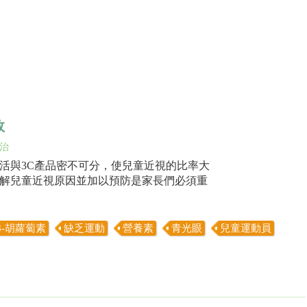
效
治
活與3C產品密不可分，使兒童近視的比率大
解兒童近視原因並加以預防是家長們必須重
β-胡蘿蔔素
缺乏運動
營養素
青光眼
兒童運動員