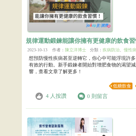
規律運動鍛鍊能讓你擁有更健康的飲食習
2023-10-13 作者：
陳立洋博士
分類：
疾病防治
、
慢性
想預防慢性疾病甚至逆轉它，你心中可能浮現許多
有效的行動。新手鍛鍊者開始對增肥食物的渴望減
響，查看文章了解更多！
低糖飲食
4
人按讚
0
則留言