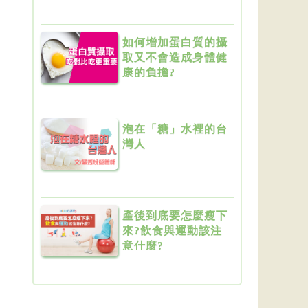
如何增加蛋白質的攝
取又不會造成身體健
康的負擔?
泡在「糖」水裡的台
灣人
產後到底要怎麼瘦下
來?飲食與運動該注
意什麼?