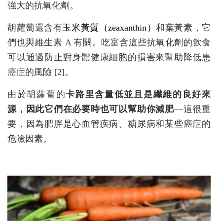
強大的抗氧化劑。
胡蘿蔔還含有
玉米黃質（zeaxanthin）
和葉黃素，它
們也與維生素 A 有關。吃富含這些抗氧化劑的飲食
可以通過防止對身體健康細胞的損害來幫助降低患
癌症的風險 [2]。
由於胡蘿蔔的
卡路里含量低並且是纖維的良好來
源，因此它們在必要時也可以幫助你減肥
—這很重
要，因為肥胖是心血管疾病、糖尿病和某些癌症的
危險因素。