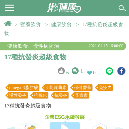
>
營養飲食
>
健康飲食
>
17種抗發炎超級食
物
健康飲食
、
慢性病防治
2021-01-15 16:00:00
17種抗發炎超級食物
1
6
0
omega-3脂肪酸
β-胡蘿蔔素
保健營養
免疫力
慢性發炎
抗氧化
抗發炎
花青素
17種抗發炎超級食物