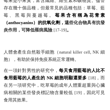
莓果是小果實，富含纖維、維生素和礦物質。儘管
存在幾十個品種，但最常見的品種包括：草莓、藍
莓、黑莓與蔓越莓。
莓果含有稱為花青素
（anthocyanins）的抗氧化劑，這
些化合物具有抗發
炎作用，可降低罹病風險
[17-19]
。
人體會產生自然殺手細胞（natural killer cell, NK 細
胞），有助於保持免疫系統正常運轉。
在一項針對男性的研究中，
每天食用藍莓的人比不
食用藍莓的人產生的 NK 細胞明顯還要多
[18]，而
在另一項研究中，吃草莓的成年人體重超重與心臟
病相關的某些發炎標記物含量較低 [19]，因此可見
食用其效果。