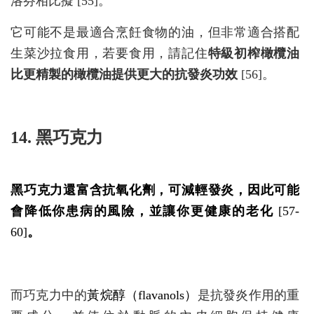
洛芬相比擬 [55]。
它可能不是最適合烹飪食物的油，但非常適合搭配
生菜沙拉食用，若要食用，請記住
特級初榨橄欖油
比更精製的橄欖油提供更大的抗發炎功效
[56]。
14. 黑巧克力
黑巧克力還富含抗氧化劑，可減輕發炎，因此可能
會降低你患病的風險，並讓你更健康的老化
[57-
60]
。
而巧克力中的
黃烷醇（flavanols）
是抗發炎作用的重