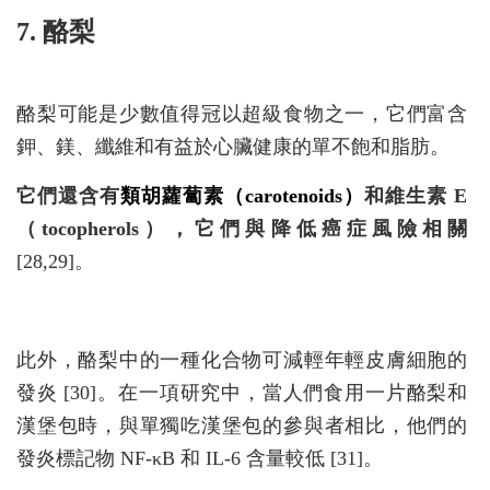
7. 酪梨
酪梨可能是少數值得冠以超級食物之一，它們富含
鉀、鎂、纖維和有益於心臟健康的單不飽和脂肪。
它們還含有
類胡蘿蔔素（carotenoids）
和維生素 E
（tocopherols），它們與降低癌症風險相關
[28,29]。
此外，酪梨中的一種化合物可減輕年輕皮膚細胞的
發炎 [30]。在一項研究中，當人們食用一片酪梨和
漢堡包時，與單獨吃漢堡包的參與者相比，他們的
發炎標記物 NF-κB 和 IL-6 含量較低 [31]。