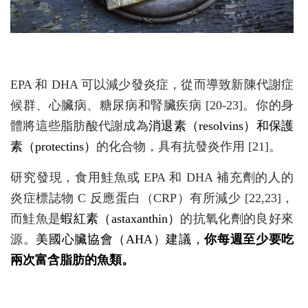
EPA 和 DHA 可以減少發炎症，從而導致新陳代謝症
候群、心臟病、糖尿病和腎臟疾病 [20-23]。你的身
體將這些脂肪酸代謝成為
消退素（resolvins）和保護
素（protectins）
的化合物，具有抗發炎作用 [21]。
研究發現，食用鮭魚或 EPA 和 DHA 補充劑的人的
炎症標誌物 C 反應蛋白（CRP）有所減少 [22,23]，
而鮭魚是
蝦紅素（astaxanthin）
的抗氧化劑的良好來
源。
美國心臟協會（AHA）建議，
你每週至少要吃
兩次富含脂肪的魚類。