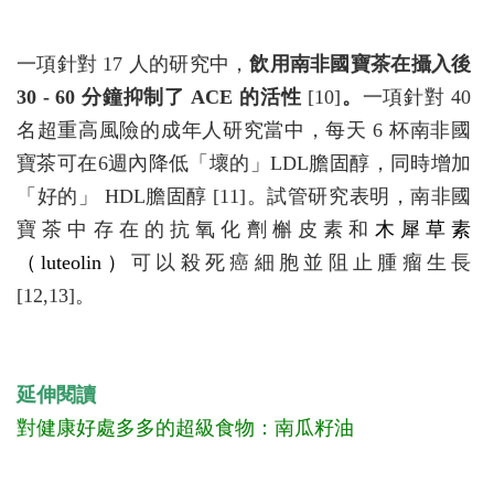
一項針對 17 人的研究中，
飲用南非國寶茶在攝入後
30 - 60 分鐘抑制了 ACE 的活性
[10]
。
一項針對 40
名超重高風險的成年人研究當中，每天 6 杯南非國
寶茶可在6週內降低「壞的」LDL膽固醇，同時增加
「好的」 HDL膽固醇 [11]。試管研究表明，南非國
寶茶中存在的抗氧化劑槲皮素和
木犀草素
（luteolin）
可以殺死癌細胞並阻止腫瘤生長
[12,13]。
延伸閱讀
對健康好處多多的超級食物：南瓜籽油