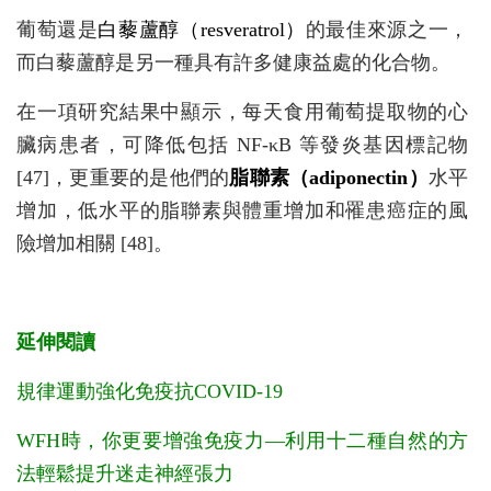
葡萄還是
白藜蘆醇（resveratrol）
的最佳來源之一，
而白藜蘆醇是另一種具有許多健康益處的化合物。
在一項研究結果中顯示，每天食用葡萄提取物的心
臟病患者，可降低包括 NF-κB 等發炎基因標記物
[47]，更重要的是他們的
脂聯素（adiponectin）
水平
增加，低水平的脂聯素與體重增加和罹患癌症的風
險增加相關 [48]。
延伸閱讀
規律運動強化免疫抗COVID-19
WFH時，你更要增強免疫力—利用十二種自然的方
法輕鬆提升迷走神經張力