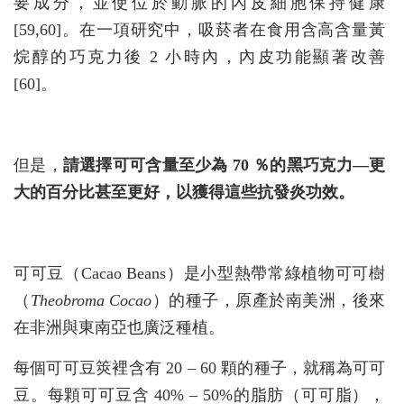
要成分，並使位於動脈的內皮細胞保持健康
[59,60]。在一項研究中，吸菸者在食用含高含量黃
烷醇的巧克力後 2 小時內，內皮功能顯著改善
[60]。
但是，
請選擇可可含量至少為 70 ％的黑巧克力—更
大的百分比甚至更好，以獲得這些抗發炎功效。
可可豆（Cacao Beans）是小型熱帶常綠植物可可樹
（
Theobroma Cocao
）的種子，原產於南美洲，後來
在非洲與東南亞也廣泛種植。
每個可可豆筴裡含有 20 – 60 顆的種子，就稱為可可
豆。每顆可可豆含 40% – 50%的脂肪（可可脂），