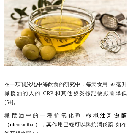
在一項關於地中海飲食的研究中，每天食用 50 毫升
橄欖油的人的 CRP 和其他發炎標記物顯著降低
[54]。
橄欖油中的一種抗氧化劑-
橄欖油刺激醛
（oleocanthal），其
作用已經可以與抗消炎藥-如布