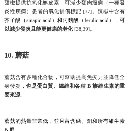
甜椒提供抗氧化槲皮素，可減少類肉瘤病（一種發
炎性疾病）患者的氧化損傷標記 [37]。辣椒中含有
芥子酸（sinapic acid）和阿魏酸（ferulic acid）
，
可
以減少發炎且能更健康的老化
[38,39]。
10. 蘑菇
蘑菇含有多種化合物，可幫助提高免疫力並降低全
身發炎，
也是蛋白質、纖維和各種 B 族維生素的重
要來源
。
蘑菇的熱量非常低，並且富含硒、銅和所有維生素
B 群。