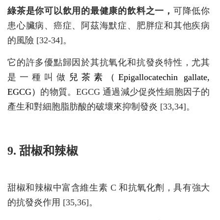
綠茶是你可以飲用的最健康的飲料之一，
可降低你
患心臟病、癌症、阿茲海默症、肥胖症和其他疾病
的風險 [32-34]。
它的許多優點歸因於其抗氧化和抗發炎特性，尤其
是一種叫做
兒茶素（Epigallocatechin gallate,
EGCG）
的物質。EGCG 通過減少促炎性細胞因子的
產生和對細胞脂肪酸的破壞來抑制發炎 [33,34]。
9. 甜椒和辣椒
甜椒和辣椒中富含維生素 C 和抗氧化劑，具有強大
的抗發炎作用 [35,36]。