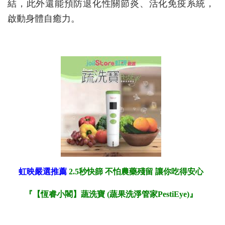
結，此外還能預防退化性關節炎、活化免疫系統，
啟動身體自癒力。
虹映嚴選推薦
2.5秒快篩 不怕農藥殘留 讓你吃得安心
『【恆睿小閣】蔬洗寶 (蔬果洗淨管家PestiEye)
』