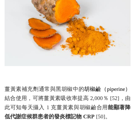
薑黃素補充劑通常與黑胡椒中的
胡椒鹼（piperine）
結合使用，可將薑黃素吸收率提高 2,000％ [52]，由
此可知每天攝入 1 克薑黃素與胡椒鹼合用
能顯著降
低代謝症候群患者的發炎標記物 CRP
[50]。