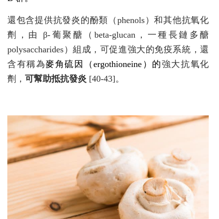
還包含提供抗發炎的酚類（phenols）和其他抗氧化
劑，由 β-葡聚醣（beta-glucan，一種長鏈多醣
polysaccharides）組成，可促進強大的免疫系統，還
含有稱為
麥角硫因（ergothioneine）的
強大抗氧化
劑，
可幫助抵抗發炎
[40-43]。