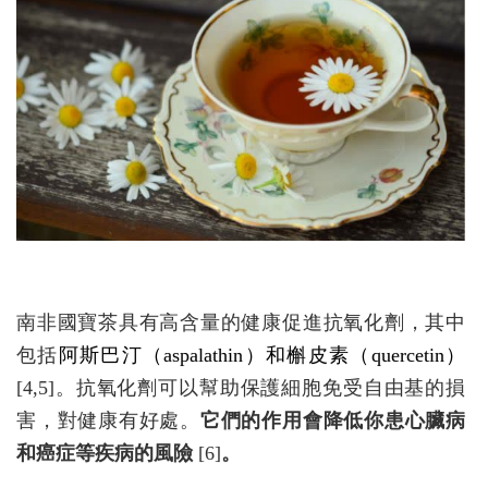
南非國寶茶具有高含量的健康促進抗氧化劑，其中
包括
阿斯巴汀（aspalathin）和槲皮素（quercetin）
[4,5]。抗氧化劑可以幫助保護細胞免受自由基的損
害，對健康有好處。
它們的作用會降低你患心臟病
和癌症等疾病的風險
[6]
。