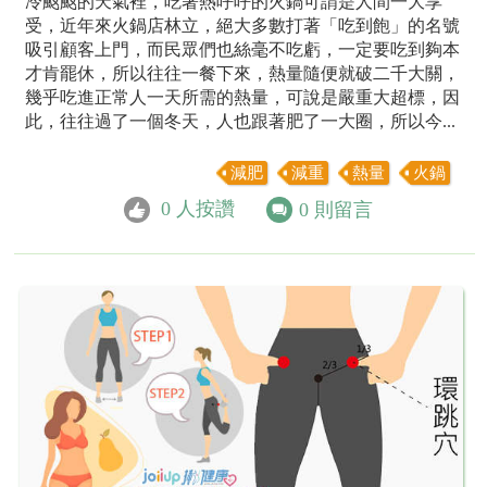
冷颼颼的天氣裡，吃著熱呼呼的火鍋可謂是人間一大享
受，近年來火鍋店林立，絕大多數打著「吃到飽」的名號
吸引顧客上門，而民眾們也絲毫不吃虧，一定要吃到夠本
才肯罷休，所以往往一餐下來，熱量隨便就破二千大關，
幾乎吃進正常人一天所需的熱量，可說是嚴重大超標，因
此，往往過了一個冬天，人也跟著肥了一大圈，所以今...
減肥
減重
熱量
火鍋
0
人按讚
0
則留言