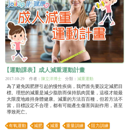
【運動課表】成人減重運動計畫
2017-10-29 作者：
陳立洋博士
分類：
減重運動
為了避免因肥胖引起的慢性疾病，我們首先要設定減肥目
標。理想的減重是減少脂肪而保持肌肉質量，這樣才能最
大限度地維持身體健康。減重的方法百百種，但若方法不
當，目標設定不合理，都有可能產生傷害與副作用，甚至
導致死亡。
有氧運動
減肥
減重
重量訓練
阻力訓練