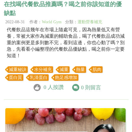
在找喝代餐飲品推薦嗎？喝之前你該知道的優
缺點
2022-08-31 作者：
World Gym
分類：
運動營養補充
代餐飲品這幾年在市場上隨處可見，因為熱量低又有營
養，常被大家作為減重的輔助食品，喝了代餐飲品成功減
重的案例更是多到數不完，看到這邊，你也心動了嗎？別
急，先看看小編整理的代餐飲品優缺點，喝之前你一定要
知道！
減重秘訣
水分補充
減重
熱量
肌肉
蛋白質
乳清蛋白
飽足感增加
0
人按讚
0
則留言