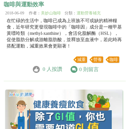
咖啡與運動效率
2018-06-09 作者：
美妙山咖啡
分類：
運動營養補充
在忙碌的生活中，咖啡已成為上班族不可或缺的精神糧
食，近年研究更發現咖啡中的「咖啡因」成分是一種甲基
黃嘌呤類（methyl-xanthine），會活化脂解酶（HSL），
促使脂肪分解成游離脂肪酸，並釋放至血液中，若此時再
搭配運動，減重效果會更顯著！
減重
營養
咖啡
0
人按讚
0
則留言