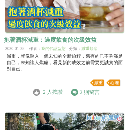
抱著酒杯減重：過度飲食的次級效益
2020-01-28 作者：
我的代謝型態
分類：
減重觀念
減重，就像踏入一個未知的全新旅程，舊有的已不夠滿足
自己，未知讓人焦慮，看見新的成效之前需要更誠實的面
對自己。
減重
心理
2
人按讚
2
則留言