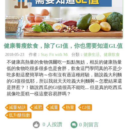
健康養瘦飲食，除了GI值，你也需要知道GL值
2018-05-23 作者：
Stay Fit with Mi
分類：
健康生活
、
健康飲食
不健康高熱量的食物偶爾吃一點點無妨，相反的健康熱量
低的食物吃很多很多也是會胖，飲食這門學問真的不是少
吃多動這麼簡單吶～你有沒有過這種經驗，聽說義大利麵
的GI值很低耶，所以我就天天吃義大利麵啊～怎麼結果還
是胖惹？！聽說西瓜的GI值很高不能吃... 但是真的吃西瓜
就像吃蛋糕一樣這麼容易胖嗎？
減重秘訣
減肥
減重
熱量
GI值
低升醣指數
0
人按讚
0
則留言