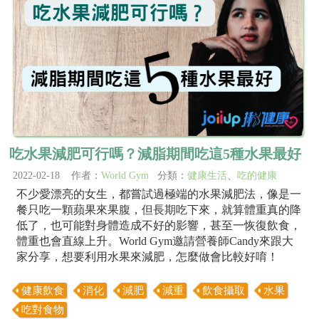
吃水果減肥可行嗎？減脂期間吃這5種水果最好
2022-02-18 作者：
World Gym
分類：
健康生活
、
吃的健康
不少愛漂亮的女生，都嘗試過極端的水果減肥法，像是一
餐只吃一顆蘋果來果腹，但長期吃下來，就算體重真的降
低了，也可能對身體造成不好的影響，甚至一恢復飲食，
體重也會直線上升。World Gym邀請營養師Candy來跟大
家分享，想要利用水果來減肥，怎麼做會比較好唷！
健康飲食
消化
減肥
減重
飲食攝取
水果
吃對食物