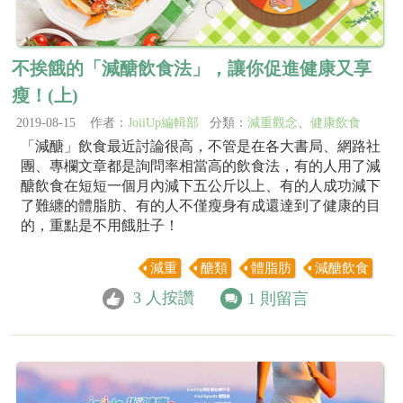
不挨餓的「減醣飲食法」，讓你促進健康又享
瘦！(上)
2019-08-15 作者：
JoiiUp編輯部
分類：
減重觀念
、
健康飲食
「減醣」飲食最近討論很高，不管是在各大書局、網路社
團、專欄文章都是詢問率相當高的飲食法，有的人用了減
醣飲食在短短一個月內減下五公斤以上、有的人成功減下
了難纏的體脂肪、有的人不僅瘦身有成還達到了健康的目
的，重點是不用餓肚子！
減重
醣類
體脂肪
減醣飲食
3
人按讚
1
則留言