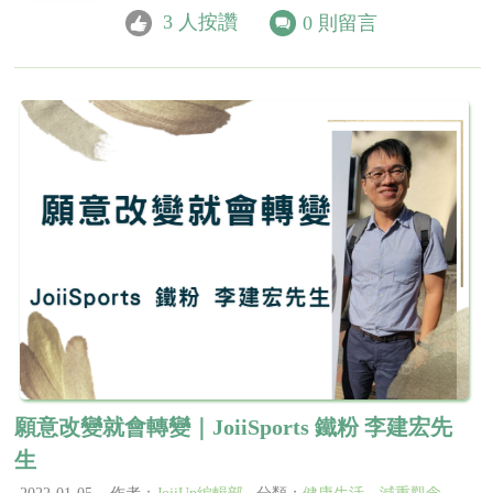
3
人按讚
0
則留言
願意改變就會轉變｜JoiiSports 鐵粉 李建宏先
生