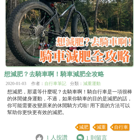
想減肥？去騎車啊！騎車減肥全攻略
2020-01-03 作者：
自行車筆記
分類：
減重運動
想減肥，那還等什麼呢？去騎車啊！騎自行車是一項很棒
的休閒健身運動，不過，如果你騎車的目的是減肥的話，
你可能需要改變原來的休閒騎方式啦! 用下面的方法可以
幫助你更快更有效的減肥。
減肥
減重
自行車
1
人按讚
1
則留言