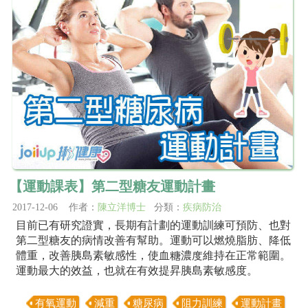
【運動課表】第二型糖友運動計畫
2017-12-06 作者：
陳立洋博士
分類：
疾病防治
目前已有研究證實，長期有計劃的運動訓練可預防、也對
第二型糖友的病情改善有幫助。運動可以燃燒脂肪、降低
體重，改善胰島素敏感性，使血糖濃度維持在正常範圍。
運動最大的效益，也就在有效提昇胰島素敏感度。
有氧運動
減重
糖尿病
阻力訓練
運動計畫