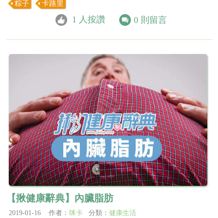
粽子
卡路里
1
人按讚
0
則留言
【揪健康辭典】內臟脂肪
2019-01-16 作者：
咪卡
分類：
健康生活