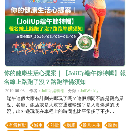
你的健康生活心提案｜【JoiiUp端午節特輯】報
名線上路跑了沒？路跑準備須知
2019-06-06 作者：
JoiiUp編輯部
分類：
JoiiWeekly
端午連假大家有計劃去哪玩了嗎？連假期間不論是觀光景
點、餐廳、飯店或是大眾交通運輸幾乎是人潮爆滿的狀
況，出外遊玩花在車程上的時間也比平常多了不少…
有氧運動
減重
熱量
燃脂
跑步人生
路跑