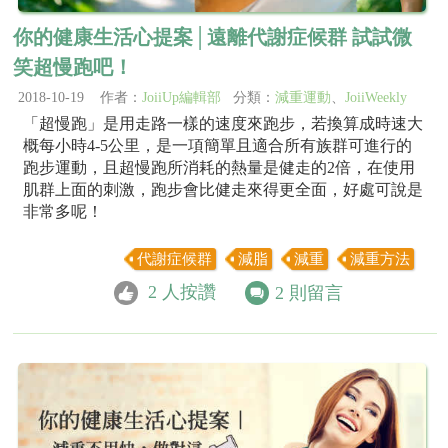
你的健康生活心提案│遠離代謝症候群 試試微
笑超慢跑吧！
2018-10-19 作者：
JoiiUp編輯部
分類：
減重運動
、
JoiiWeekly
「超慢跑」是用走路一樣的速度來跑步，若換算成時速大
概每小時4-5公里，是一項簡單且適合所有族群可進行的
跑步運動，且超慢跑所消耗的熱量是健走的2倍，在使用
肌群上面的刺激，跑步會比健走來得更全面，好處可說是
非常多呢！
代謝症候群
減脂
減重
減重方法
2
人按讚
2
則留言