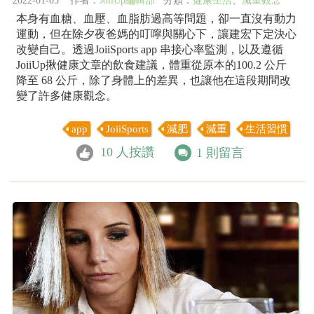
2022-01-05 作者：
JoiiUp編輯部
分類：
健康生活
、
減重觀念
本身有血糖、血壓、血脂肪過高等問題，卻一直沒有動力
運動，但在除夕夜爸媽的叮嚀與關心下，讓建宏下定決心
改變自己。透過JoiiSports app 串接心率監測，以及遵循
JoiiUp揪健康文章的飲食建議，體重從原本的100.2 公斤
降至 68 公斤，除了身體上的差異，也讓他在這段期間改
變了許多健康觀念。
app
JoiiSports
減肥
減重
生活習慣
10
人按讚
1
則留言