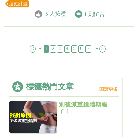
運動計畫
5
人按讚
1
則留言
«
»
<
1
2
3
4
5
6
7
>
標籤熱門文章
閱讀更多
別被減重撞牆期騙
了！