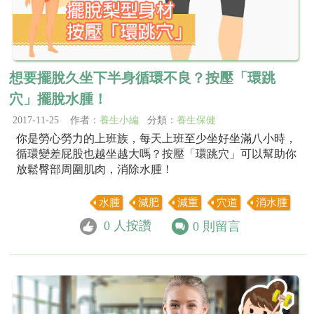
想要擺脫久坐下半身循環不良？按壓「環跳
穴」擺脫水腫！
2017-11-25 作者：
養生小編
分類：
養生保健
你是勞心勞力的上班族，每天上班至少坐好坐滿八小時，
循環變差屁股也越坐越大嗎？按壓「環跳穴」可以幫助你
放鬆臀部周圍肌肉，消除水腫！
水腫
減肥
減重
穴道
消水腫
0
人按讚
0
則留言