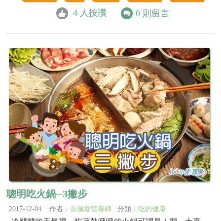
4
人按讚
0
則留言
聰明吃火鍋─3撇步
2017-12-04 作者：
張佩蓉營養師
分類：
吃的健康