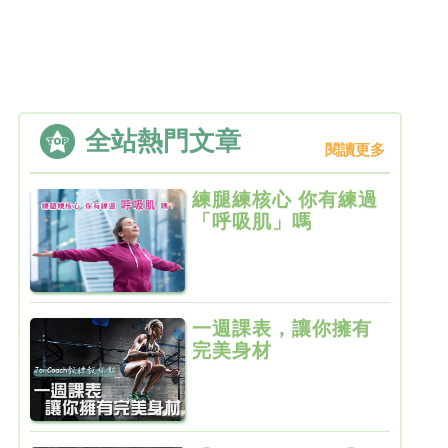
全站熱門文章
閱讀更多
練腿練核心 你有練過
「呼吸肌」嗎
一週課表，讓你擁有
完美身材