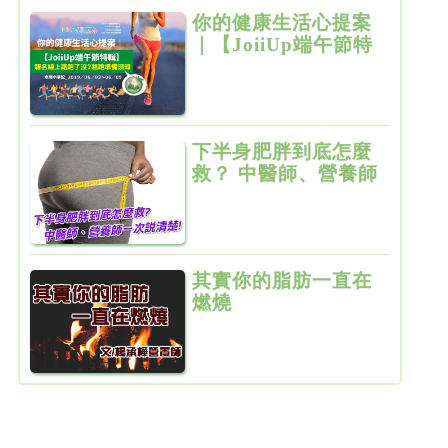
你的健康生活心提案
｜【JoiiUp端午節特
輯】報名線上路跑了
沒？路跑準備須知
下半身肥胖到底怎麼
救？ 中醫師、營養師
一次說清楚！
其實你的脂肪一直在
燃燒