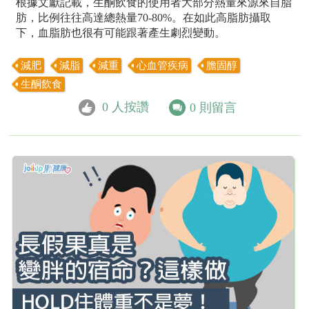
根據文獻記載，生酮飲食的使用者大部分熱量來源來自脂
肪，比例往往高達總熱量70-80%。在如此高脂肪攝取
下，血脂肪也很有可能跟著產生劇烈變動。
減肥
減脂
減重
心血管疾病
膽固醇
生酮飲食
0
人按讚
0
則留言