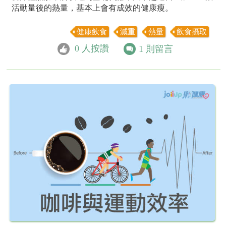
活動量後的熱量，基本上會有成效的健康瘦。
健康飲食
減重
熱量
飲食攝取
0
人按讚
1
則留言