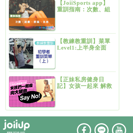
【JoiiSports app】
重訓指南：次數、組
數、節奏、休息
【教練教重訓】菜單
Level1:上半身全面
增肌雕塑
【正妹私房健身日
記】女孩一起來 解救
粗大腿