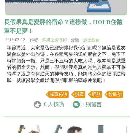
長假果真是變胖的宿命？這樣做，HOLD住體
重不是夢！
2018-02-12 作者：
蘇妍臣營養師
分類：
減重飲食
年節將近，大家是否已經安排好長假計劃呢？無論是親友
聚會或是外出旅遊，在各種密集的邀約聚會之下，免不了
時常飽食一頓。只是三不五時的大吃大喝，根本就是減重
者的宿命天敵。然而，假期與廋身真的是魚與熊掌不可兼
得嗎？還是有何逆天的神奇技巧，能夠將必然的肥胖逆轉
勝！就讓醫學文獻斷開假期肥胖的孽緣連繫吧！
減重秘訣
減重
肥胖
體脂肪
0
人按讚
1
則留言