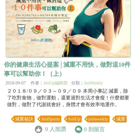
你的健康生活心提案│減重不用快，做對這10件
事可以幫助你！（上）
2018-09-07 作者：
JoiiUp編輯部
分類：
JoiiWeekly
２０１８/０９／０３～０９／０９ 本周小事記 減重，除
了吃對食物，做對運動，還要過對生活才會瘦！什麼都要
做對，做對了代謝就會好，身體才會有效率地運作。
減重秘訣
JoiiSports
JoiiUp
joiiweekly
減重
0
人按讚
0
則留言