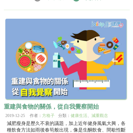
重建與食物的關係，從自我覺察開始
2019-12-25 作者：
方格子
分類：
健康生活
、
減重觀念
減肥瘦身是歷久不衰的議題，加上近年健身風氣大興，各
種飲食方法如雨後春筍般出現，像是生酮飲食、間歇性斷