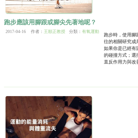
跑步應該用腳跟或腳尖先著地呢？
2017-04-16 作者：
王順正教授
分類：
有氧運動
跑步時，使用腳
往的相關研究成
如果你是已經有
的碰撞方式；選
直反作用力與改