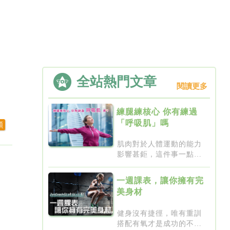
全站熱門文章
閱讀更多
練腿練核心 你有練過
「呼吸肌」嗎
頻
肌肉對於人體運動的能力
影響甚鉅，這件事一點都
不新...
一週課表，讓你擁有完
美身材
健身沒有捷徑，唯有重訓
搭配有氧才是成功的不二