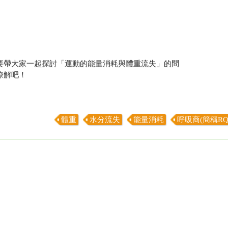
要帶大家一起探討「運動的能量消耗與體重流失」的問
瞭解吧！
體重
水分流失
能量消耗
呼吸商(簡稱RQ