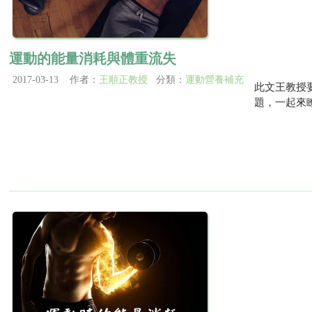
運動的能量消耗與體重流失
2017-03-13 作者：
王順正教授
分類：
運動營養補充
此文王教授
題，一起來