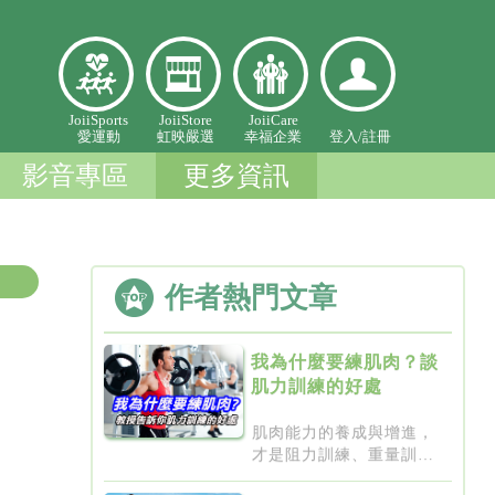
愛
虹映嚴
幸福企
登入個
JoiiSports
JoiiStore
JoiiCare
愛運動
虹映嚴選
幸福企業
登入/
註冊
運
選
業
人中心
動
影音專區
更多資訊
作者熱門文章
我為什麼要練肌肉？談
肌力訓練的好處
肌肉能力的養成與增進，
才是阻力訓練、重量訓
練、以...