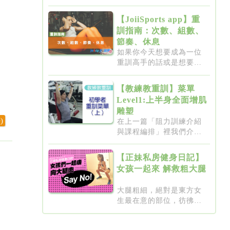
法門...
【JoiiSports app】重
訓指南：次數、組數、
節奏、休息
如果你今天想要成為一位
重訓高手的話或是想要突
破瓶...
【教練教重訓】菜單
Level1:上半身全面增肌
雕塑
)
在上一篇「阻力訓練介紹
與課程編排」裡我們介紹
了重...
【正妹私房健身日記】
女孩一起來 解救粗大腿
大腿粗細，絕對是東方女
生最在意的部位，彷彿大
腿細...