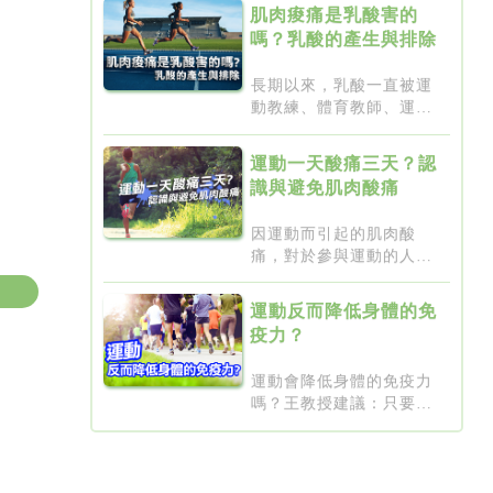
肌肉痠痛是乳酸害的
嗎？乳酸的產生與排除
長期以來，乳酸一直被運
動教練、體育教師、運動
員、...
運動一天酸痛三天？認
識與避免肌肉酸痛
因運動而引起的肌肉酸
痛，對於參與運動的人而
言是一...
運動反而降低身體的免
疫力？
運動會降低身體的免疫力
嗎？王教授建議：只要謹
記「...