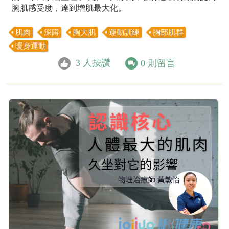
胸肌感受度，達到增肌最大化。
肌肉
深蹲
胸大肌
運動訓練
胸部肌群
暖身運動
3
人按讚
0
則留言