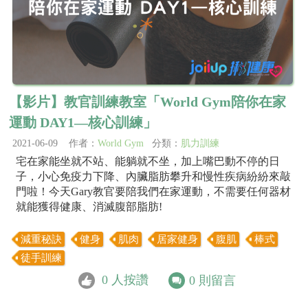
【影片】教官訓練教室「World Gym陪你在家
運動 DAY1—核心訓練」
2021-06-09 作者：
World Gym
分類：
肌力訓練
宅在家能坐就不站、能躺就不坐，加上嘴巴動不停的日
子，小心免疫力下降、內臟脂肪攀升和慢性疾病紛紛來敲
門啦！今天Gary教官要陪我們在家運動，不需要任何器材
就能獲得健康、消滅腹部脂肪!
減重秘訣
健身
肌肉
居家健身
腹肌
棒式
徒手訓練
0
人按讚
0
則留言