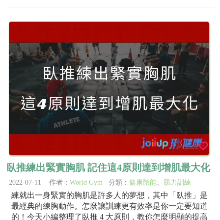
臥推練出緊實胸肌 記住這4原則達到增肌最大化
2022-07-11 作者：
World Gym
分類：
健康體能
、
肌力訓練
練就出一身緊實的胸肌是許多人的夢想，其中「臥推」是
最經典的練胸動作。怎麼讓訓練更有效率是你一定要知道
的！今天小編整理了臥推 4 大原則，教你怎麼明顯的提高