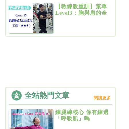
【教練教重訓】菜單
Level3：胸與肩的全
面進化（強度：
★★★）
全站熱門文章
閱讀更多
練腿練核心 你有練過
「呼吸肌」嗎