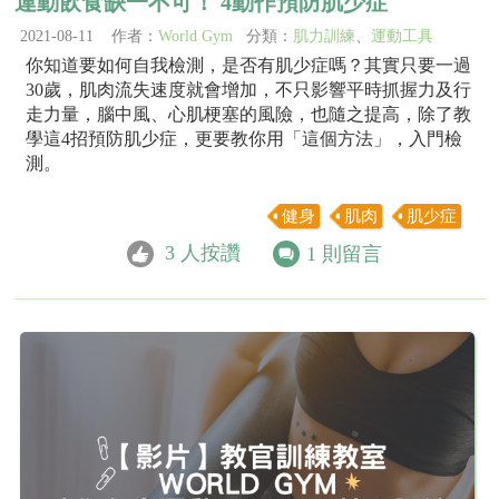
運動飲食缺一不可！ 4動作預防肌少症
2021-08-11 作者：
World Gym
分類：
肌力訓練
、
運動工具
你知道要如何自我檢測，是否有肌少症嗎？其實只要一過
30歲，肌肉流失速度就會增加，不只影響平時抓握力及行
走力量，腦中風、心肌梗塞的風險，也隨之提高，除了教
學這4招預防肌少症，更要教你用「這個方法」，入門檢
測。
健身
肌肉
肌少症
3
人按讚
1
則留言