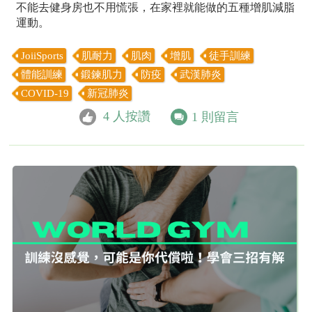
不能去健身房也不用慌張，在家裡就能做的五種增肌減脂
運動。
JoiiSports
肌耐力
肌肉
增肌
徒手訓練
體能訓練
鍛鍊肌力
防疫
武漢肺炎
COVID-19
新冠肺炎
4
人按讚
1
則留言