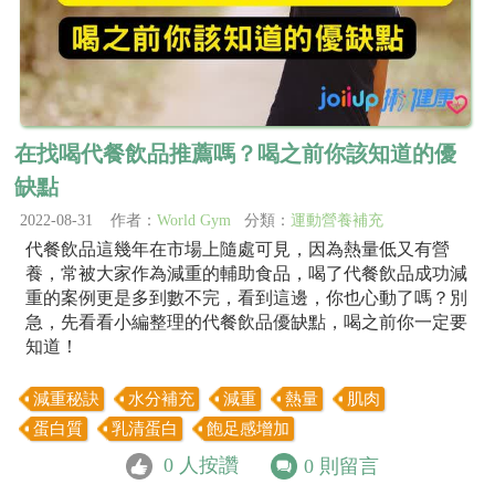
在找喝代餐飲品推薦嗎？喝之前你該知道的優
缺點
2022-08-31 作者：
World Gym
分類：
運動營養補充
代餐飲品這幾年在市場上隨處可見，因為熱量低又有營
養，常被大家作為減重的輔助食品，喝了代餐飲品成功減
重的案例更是多到數不完，看到這邊，你也心動了嗎？別
急，先看看小編整理的代餐飲品優缺點，喝之前你一定要
知道！
減重秘訣
水分補充
減重
熱量
肌肉
蛋白質
乳清蛋白
飽足感增加
0
人按讚
0
則留言