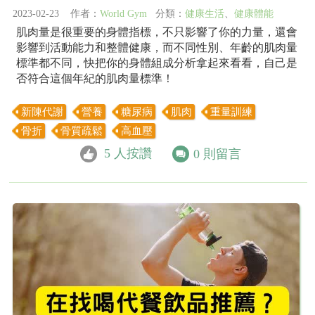
2023-02-23 作者：
World Gym
分類：
健康生活
、
健康體能
肌肉量是很重要的身體指標，不只影響了你的力量，還會
影響到活動能力和整體健康，而不同性別、年齡的肌肉量
標準都不同，快把你的身體組成分析拿起來看看，自己是
否符合這個年紀的肌肉量標準！
新陳代謝
營養
糖尿病
肌肉
重量訓練
骨折
骨質疏鬆
高血壓
5
人按讚
0
則留言