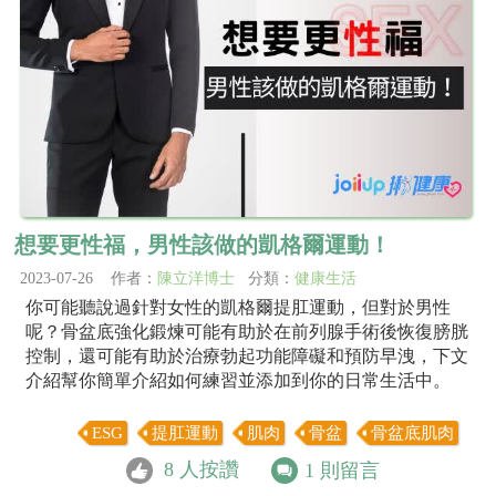
想要更性福，男性該做的凱格爾運動！
2023-07-26 作者：
陳立洋博士
分類：
健康生活
你可能聽說過針對女性的凱格爾提肛運動，但對於男性
呢？骨盆底強化鍛煉可能有助於在前列腺手術後恢復膀胱
控制，還可能有助於治療勃起功能障礙和預防早洩，下文
介紹幫你簡單介紹如何練習並添加到你的日常生活中。
ESG
提肛運動
肌肉
骨盆
骨盆底肌肉
8
人按讚
1
則留言