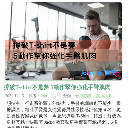
撐破T-shirt不是夢 5動作幫你強化手臂肌肉
2021-12-13 作者：
World Gym
分類：
健康體能
、
肌力訓練
想擁有「行走費洛蒙」的魅力，手臂的訓練也不能少！根
據調查，粗壯手臂是女性覺得男性最性感部位第 4 名、更
是男性賀爾蒙的象徵，今夏想撐爆 T-Shirt、打造手臂成為
身材亮點？快跟著 Jacko 教官私房手臂菜單練起來，5招