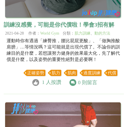
訓練沒感覺，可能是你代償啦！學會3招有解
2021-04-28 作者：
World Gym
分類：
肌力訓練
、
動的方法
運動時你有遇過「練臀推，腰比屁屁更酸」、「做胸推酸
肩膀」…等情況嗎？這可能就是出現代償了。不論你的訓
練目的是什麼，若想讓努力健身的效果最大化，先了解代
償是什麼，以及姿勢的重要性絕對是必要啊！
正確姿勢
肌力
肌肉
過度訓練
代償
1
人按讚
0
則留言