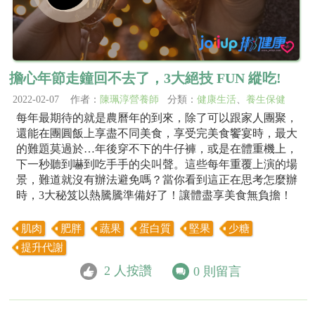
擔心年節走鐘回不去了，3大絕技 FUN 縱吃!
2022-02-07 作者：
陳珮淳營養師
分類：
健康生活
、
養生保健
每年最期待的就是農曆年的到來，除了可以跟家人團聚，
還能在團圓飯上享盡不同美食，享受完美食饗宴時，最大
的難題莫過於…年後穿不下的牛仔褲，或是在體重機上，
下一秒聽到嚇到吃手手的尖叫聲。這些每年重覆上演的場
景，難道就沒有辦法避免嗎？當你看到這正在思考怎麼辦
時，3大秘笈以熱騰騰準備好了！讓體盡享美食無負擔！
肌肉
肥胖
蔬果
蛋白質
堅果
少糖
提升代謝
2
人按讚
0
則留言