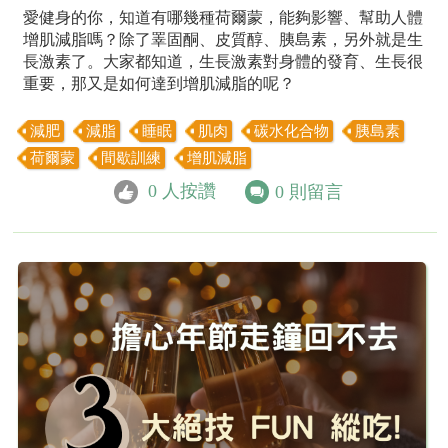
愛健身的你，知道有哪幾種荷爾蒙，能夠影響、幫助人體
增肌減脂嗎？除了睪固酮、皮質醇、胰島素，另外就是生
長激素了。大家都知道，生長激素對身體的發育、生長很
重要，那又是如何達到增肌減脂的呢？
減肥
減脂
睡眠
肌肉
碳水化合物
胰島素
荷爾蒙
間歇訓練
增肌減脂
0
人按讚
0
則留言