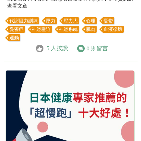
查看文章。
代謝阻力訓練
壓力
壓力大
心理
憂鬱
憂鬱症
神經壓迫
神經系統
肌肉
血液循環
運動
5
人按讚
0
則留言