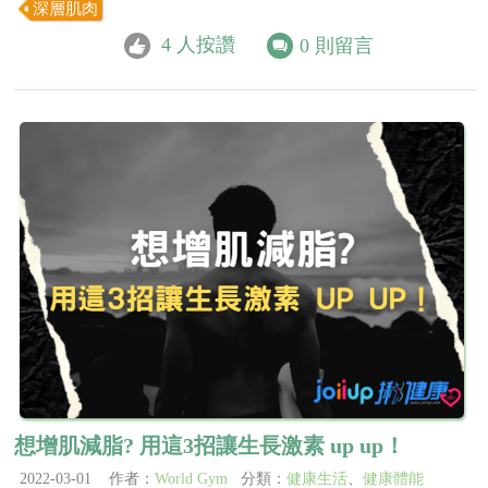
深層肌肉
4
人按讚
0
則留言
想增肌減脂? 用這3招讓生長激素 up up！
2022-03-01 作者：
World Gym
分類：
健康生活
、
健康體能