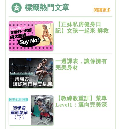
標籤熱門文章
閱讀更多
【正妹私房健身日
記】女孩一起來 解救
粗大腿
一週課表，讓你擁有
完美身材
【教練教重訓】菜單
Level1：邁向完美深
蹲的第一步（強度：
★）