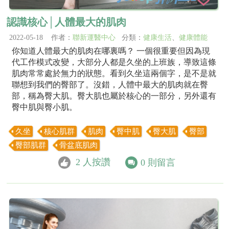
認識核心│人體最大的肌肉
2022-05-18 作者：
聯新運醫中心
分類：
健康生活
、
健康體能
你知道人體最大的肌肉在哪裏嗎？ 一個很重要但因為現
代工作模式改變，大部分人都是久坐的上班族，導致這條
肌肉常常處於無力的狀態。看到久坐這兩個字，是不是就
聯想到我們的臀部了。沒錯，人體中最大的肌肉就在臀
部，稱為臀大肌。臀大肌也屬於核心的一部分，另外還有
臀中肌與臀小肌。
久坐
核心肌群
肌肉
臀中肌
臀大肌
臀部
臀部肌群
骨盆底肌肉
2
人按讚
0
則留言