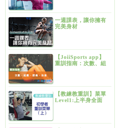
一週課表，讓你擁有
完美身材
【JoiiSports app】
重訓指南：次數、組
數、節奏、休息
【教練教重訓】菜單
Level1:上半身全面
增肌雕塑