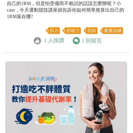
自己的1RM，但是怕受傷而不敢試的話該怎麼辦呢？小
case，今天運動競技講座就告訴你如何簡單推算出自己的
1RM落在哪?
肌力
肌耐力
肌肉
重量訓練
1
人按讚
1
則留言