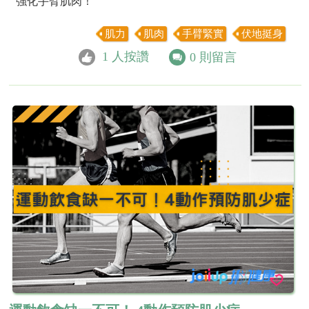
強化手臂肌肉！
肌力
肌肉
手臂緊實
伏地挺身
1
人按讚
0
則留言