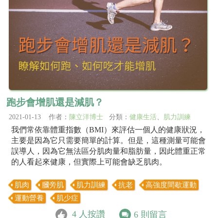
跑步會增肌還是減肌？
2021-01-13 作者：
陳立洋博士
分類：
健康生活
、
肌力訓練
我們常依靠體重指數（BMI）來評估一個人的健康狀況，
主要是因為它只需要簡單的計算。但是，這種測量可能會
誤導人，因為它無法區分肌肉量和脂肪量，因此體重正常
的人看起來健康，但實際上可能會缺乏肌肉。
肌肉
膕旁肌
肌力訓練
抗老
高強度間歇運動
運動營養
肌少症
4
人按讚
6
則留言