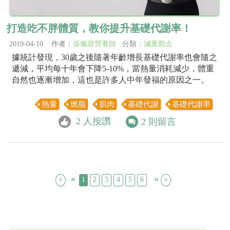
打造吃不胖體質，教你提升基礎代謝率！
2019-04-10 作者：
張佩蓉營養師
分類：
減重觀念
據統計發現，30歲之後隨著年齡增長基礎代謝率也會隨之
遞減，平均每十年會下降5-10%，當熱量消耗減少，體重
自然也逐漸增加，這也是許多人中年發福的原因之一。
熱量
燃脂
肌肉
基礎代謝
基礎代謝率
2
人按讚
2
則留言
«
»
<
1
2
3
4
5
6
>