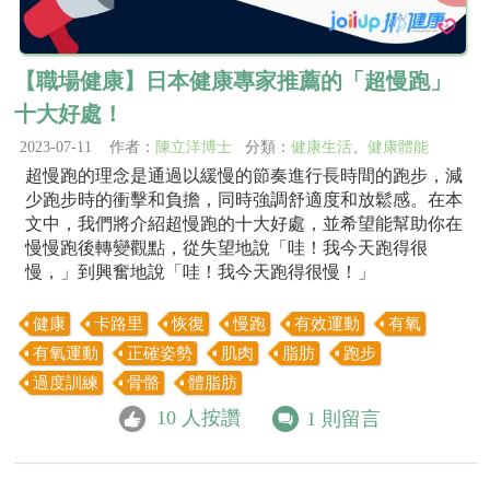
【職場健康】日本健康專家推薦的「超慢跑」
十大好處！
2023-07-11 作者：
陳立洋博士
分類：
健康生活
、
健康體能
超慢跑的理念是通過以緩慢的節奏進行長時間的跑步，減
少跑步時的衝擊和負擔，同時強調舒適度和放鬆感。在本
文中，我們將介紹超慢跑的十大好處，並希望能幫助你在
慢慢跑後轉變觀點，從失望地說「哇！我今天跑得很
慢，」到興奮地說「哇！我今天跑得很慢！」
健康
卡路里
恢復
慢跑
有效運動
有氧
有氧運動
正確姿勢
肌肉
脂肪
跑步
過度訓練
骨骼
體脂肪
10
人按讚
1
則留言