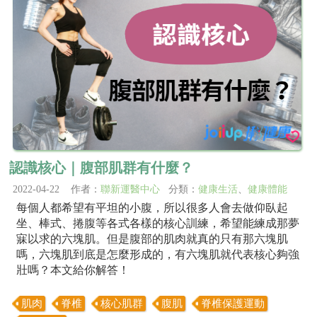
認識核心｜腹部肌群有什麼？
2022-04-22 作者：
聯新運醫中心
分類：
健康生活
、
健康體能
每個人都希望有平坦的小腹，所以很多人會去做仰臥起
坐、棒式、捲腹等各式各樣的核心訓練，希望能練成那夢
寐以求的六塊肌。但是腹部的肌肉就真的只有那六塊肌
嗎，六塊肌到底是怎麼形成的，有六塊肌就代表核心夠強
壯嗎？本文給你解答！
肌肉
脊椎
核心肌群
腹肌
脊椎保護運動